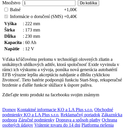
Množstvo
Balné
+1,00€
Informácie o doručení (SMS)
+0,40€
Výška
:
222 mm
Šírka
:
173 mm
Dĺžka
:
230 mm
Kapacita
:
60 Ah
Napätie
:
12 V
Vďaka kľúčovému prelomu v technológii olovených zliatin a
unikátnych uhlíkových aditív, ktorá spoločnosť Exide vyvinula v
rámci ich výskumu a vývoja, ponúka nová generácia autobatérií
EFB výrazne lepšiu akceptáciu nabíjanie a dlhšiu cyklickou
životnosť. Tieto batérie podporujú funkciu Start-Stop, rekuperačné
brzdenie a ďalšie funkcie slúžiace k úspore paliva.
Zdieľajte tento produkt na facebooku svojim známym
Domov
Kontaktné informacie KO a LA Plus s.r.o.
Obchodné
podmienky KO a LA Plus s.r.o.
Reklamačný poriadok
Zákaznícka
podpora
Záručné podmienky
Doprava a spôsob platby
Ochrana
osobných údajov
Vrátenie tovaru do 14 dni
Platforma riešenia