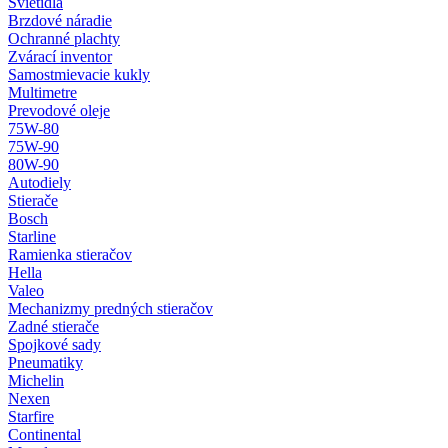
Svietidlá
Brzdové náradie
Ochranné plachty
Zvárací inventor
Samostmievacie kukly
Multimetre
Prevodové oleje
75W-80
75W-90
80W-90
Autodiely
Stierače
Bosch
Starline
Ramienka stieračov
Hella
Valeo
Mechanizmy predných stieračov
Zadné stierače
Spojkové sady
Pneumatiky
Michelin
Nexen
Starfire
Continental