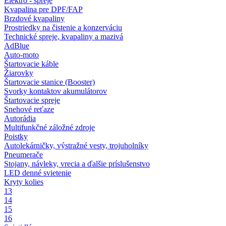
Elektro - spreje
Kvapalina pre DPF/FAP
Brzdové kvapaliny
Prostriedky na čistenie a konzerváciu
Technické spreje, kvapaliny a mazivá
AdBlue
Auto-moto
Štartovacie káble
Žiarovky
Štartovacie stanice (Booster)
Svorky kontaktov akumulátorov
Štartovacie spreje
Snehové reťaze
Autorádia
Multifunkčné záložné zdroje
Poistky
Autolekárničky, výstražné vesty, trojuholníky
Pneumerače
Stojany, návleky, vrecia a ďalšie príslušenstvo
LED denné svietenie
Kryty kolies
13
14
15
16