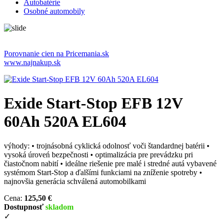
Autobatérie
Osobné automobily
Porovnanie cien na Pricemania.sk
www.najnakup.sk
Exide Start-Stop EFB 12V
60Ah 520A EL604
výhody: • trojnásobná cyklická odolnosť voči štandardnej batérii •
vysoká úroveń bezpečnosti • optimalizácia pre prevádzku pri
čiastočnom nabití • ideálne riešenie pre malé i stredné autá vybavené
systémom Start-Stop a ďalšími funkciami na zníženie spotreby •
najnovšia generácia schválená automobilkami
Cena:
125,50 €
Dostupnosť
skladom
✓