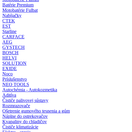
Batérie Premium
Motobatérie Fulbat
Nabíjačky
CTEK
EST
Starline
CARFACE
AEG
GYSTECH
BOSCH
HELVI
SOLUTION
EXIDE
Noco
Príslušenstvo
NEO TOOLS
Autochémia - Autokozmetika
Aditíva
Čističe palivovej sústavy
Rozmrazovače
Ošetrenie gumového tesnenia a gúm
Náplne do ostrekovačov
Kvapaliny do chladičov
Čističe klimatizácie