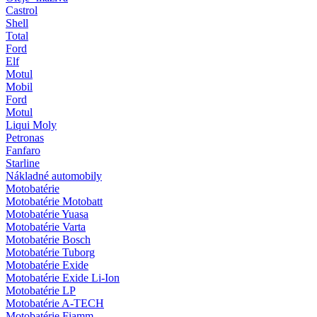
Castrol
Shell
Total
Ford
Elf
Motul
Mobil
Ford
Motul
Liqui Moly
Petronas
Fanfaro
Starline
Nákladné automobily
Motobatérie
Motobatérie Motobatt
Motobatérie Yuasa
Motobatérie Varta
Motobatérie Bosch
Motobatérie Tuborg
Motobatérie Exide
Motobatérie Exide Li-Ion
Motobatérie LP
Motobatérie A-TECH
Motobatérie Fiamm