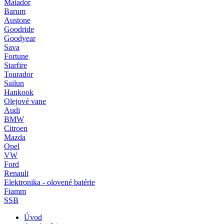
Matador
Barum
Austone
Goodride
Goodyear
Sava
Fortune
Starfire
Tourador
Sailun
Hankook
Olejové vane
Audi
BMW
Citroen
Mazda
Opel
VW
Ford
Renault
Elektronika - olovené batérie
Fiamm
SSB
Úvod