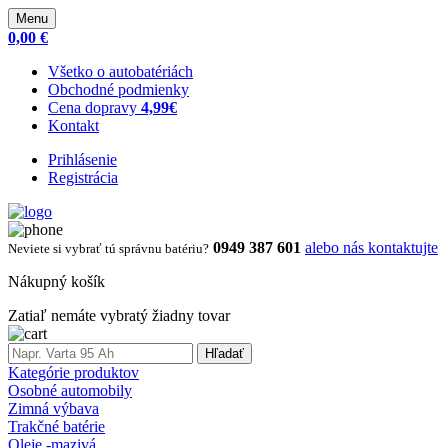
Menu
0,00 €
Všetko o autobatériách
Obchodné podmienky
Cena dopravy
4,99€
Kontakt
Prihlásenie
Registrácia
0949 387 601
alebo nás kontaktujte
Neviete si vybrať tú správnu batériu?
Nákupný košík
Zatiaľ nemáte vybratý žiadny tovar
Hľadať
Kategórie produktov
Osobné automobily
Zimná výbava
Trakčné batérie
Oleje -mazivá