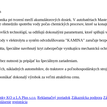
m
nika pri tvorení mreží akumulátorových dosiek. V autobatériach Maste
e obmedzilo spotrebu vody počas chemických procesov, ktoré sa konajú
novších technológií, sa odlišujú dokonalými parametrami, ktoré splňu
vody v elektrolytu a systém odvzdušňovania "KAMINA" zaručuje bezp
itia, špeciálne navrhnutý kryt zabezpečuje vynikajúcu mechanickú ochr
bez nutnosti ju pripájať ku špeciálnym zariadeniam.
ch, nákladných automobilov, do traktorov a poľnohospodárskych strojo
onúkať dokonalý výrobok za veľmi atraktívnu cenu.
ky KO a LA Plus s.r.o.
Reklamačný poriadok
Zákaznícka podpora
Zá
hlásenie
registrácia