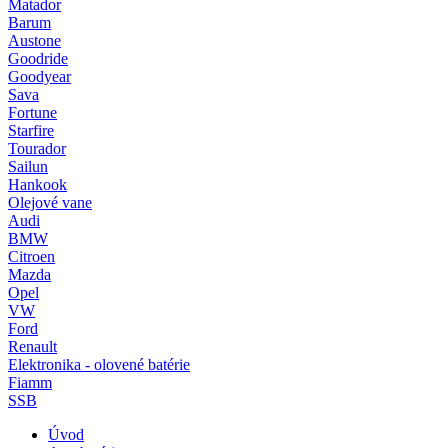
Matador
Barum
Austone
Goodride
Goodyear
Sava
Fortune
Starfire
Tourador
Sailun
Hankook
Olejové vane
Audi
BMW
Citroen
Mazda
Opel
VW
Ford
Renault
Elektronika - olovené batérie
Fiamm
SSB
Úvod