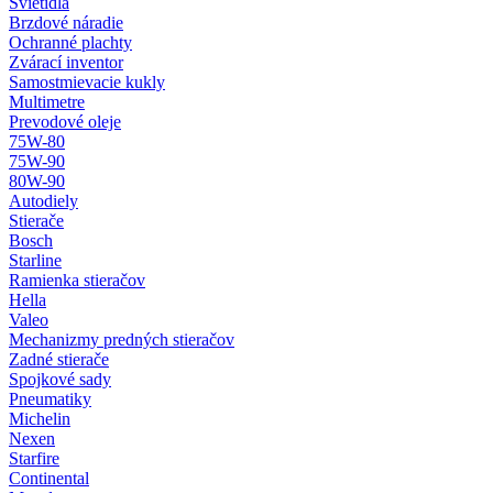
Svietidlá
Brzdové náradie
Ochranné plachty
Zvárací inventor
Samostmievacie kukly
Multimetre
Prevodové oleje
75W-80
75W-90
80W-90
Autodiely
Stierače
Bosch
Starline
Ramienka stieračov
Hella
Valeo
Mechanizmy predných stieračov
Zadné stierače
Spojkové sady
Pneumatiky
Michelin
Nexen
Starfire
Continental