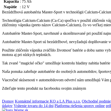
Kapacita
:
75 Ah
Napätie
:
12 V
Bezúdržbová autobatéria Master-Sport v technológii Calcium-Calciu
Technológia Calcium-Calcium (Ca-Ca) spočíva v použití zlúčenín váp
zlúčeniny vápnika (preto názov Calcium-Calcium), čo vo veľkej mier
Autobatérie Master-Sport, navrhnuté a skonštruované pri použití naj
Autobatérie Master-Sport sú bezúdržbové, nevyžadujú doplňovanie 
Použitie zlúčenín vápnika zväčšilo životnosť batérie a dobu samo vyb
motora aj pri nízkych teplotách.
Tak zvané "magické očko" umožňuje kontrolu hladiny nabitia batérie 
Naša ponuka zahrňuje autobatérie do osobných automobilov, športový
Viacročné skúsenosti v automobilovom odvetví nám umožňujú Vám p
Zdieľajte tento produkt na facebooku svojim známym
Domov
Kontaktné informacie KO a LA Plus s.r.o.
Obchodné podmien
údajov
Vrátenie tovaru do 14 dni
Platforma riešenia sporov online
pri