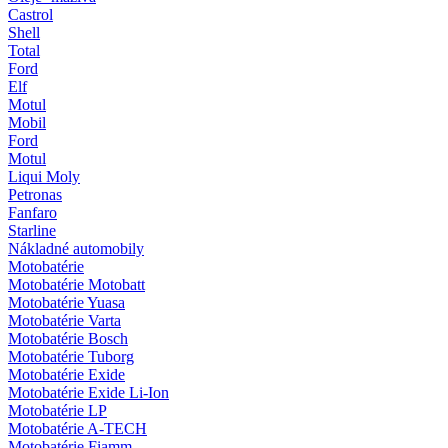
Castrol
Shell
Total
Ford
Elf
Motul
Mobil
Ford
Motul
Liqui Moly
Petronas
Fanfaro
Starline
Nákladné automobily
Motobatérie
Motobatérie Motobatt
Motobatérie Yuasa
Motobatérie Varta
Motobatérie Bosch
Motobatérie Tuborg
Motobatérie Exide
Motobatérie Exide Li-Ion
Motobatérie LP
Motobatérie A-TECH
Motobatérie Fiamm