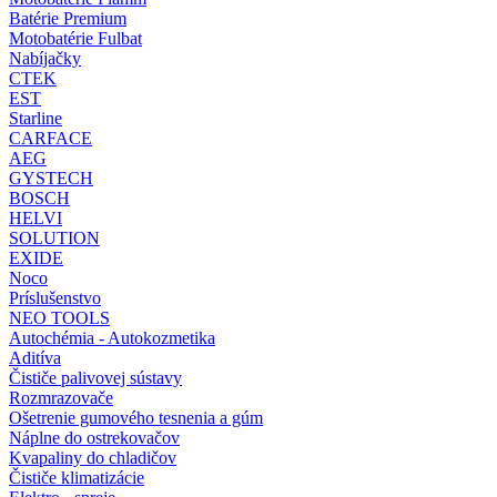
Batérie Premium
Motobatérie Fulbat
Nabíjačky
CTEK
EST
Starline
CARFACE
AEG
GYSTECH
BOSCH
HELVI
SOLUTION
EXIDE
Noco
Príslušenstvo
NEO TOOLS
Autochémia - Autokozmetika
Aditíva
Čističe palivovej sústavy
Rozmrazovače
Ošetrenie gumového tesnenia a gúm
Náplne do ostrekovačov
Kvapaliny do chladičov
Čističe klimatizácie