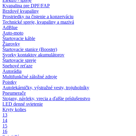
Elektro - spreje
Kvapalina pre DPF/FAP
Brzdové kvapaliny
Prostriedky na čistenie a konzerváciu
Technické spreje, kvapaliny a mazivá
AdBlue
Auto-moto
Štartovacie káble
Žiarovky
Štartovacie stanice (Booster)
Svorky kontaktov akumulátorov
Štartovacie spreje
Snehové reťaze
Autorádia
Multifunkčné záložné zdroje
Poistky
Autolekárničky, výstražné vesty, trojuholníky
Pneumerače
Stojany, návleky, vrecia a ďalšie príslušenstvo
LED denné svietenie
Kryty kolies
13
14
15
16