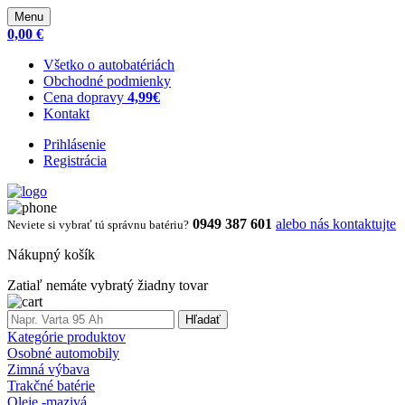
Menu
0,00 €
Všetko o autobatériách
Obchodné podmienky
Cena dopravy
4,99€
Kontakt
Prihlásenie
Registrácia
0949 387 601
alebo nás kontaktujte
Neviete si vybrať tú správnu batériu?
Nákupný košík
Zatiaľ nemáte vybratý žiadny tovar
Hľadať
Kategórie produktov
Osobné automobily
Zimná výbava
Trakčné batérie
Oleje -mazivá