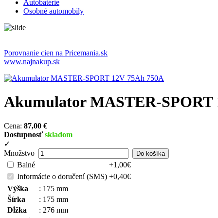
Autobatérie
Osobné automobily
Porovnanie cien na Pricemania.sk
www.najnakup.sk
Akumulator MASTER-SPORT 1
Cena:
87,00 €
Dostupnosť
skladom
✓
Množstvo
Balné
+1,00€
Informácie o doručení (SMS)
+0,40€
Výška
:
175 mm
Šírka
:
175 mm
Dĺžka
:
276 mm