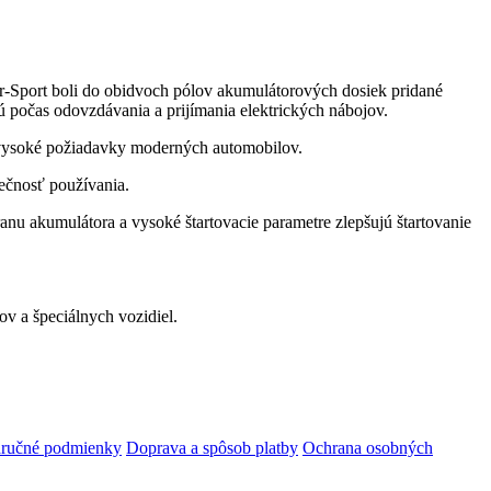
r-Sport boli do obidvoch pólov akumulátorových dosiek pridané
 počas odovzdávania a prijímania elektrických nábojov.
jú vysoké požiadavky moderných automobilov.
ečnosť používania.
anu akumulátora a vysoké štartovacie parametre zlepšujú štartovanie
v a špeciálnych vozidiel.
ručné podmienky
Doprava a spôsob platby
Ochrana osobných