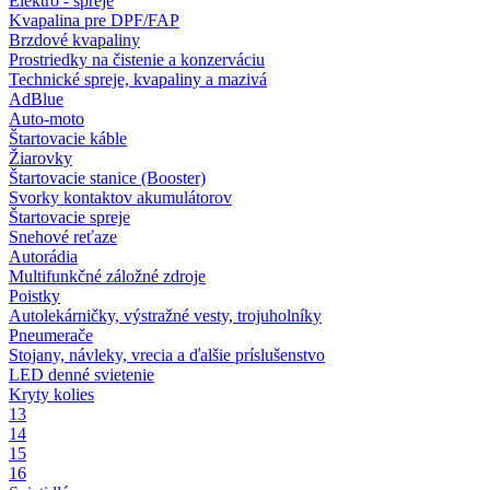
Elektro - spreje
Kvapalina pre DPF/FAP
Brzdové kvapaliny
Prostriedky na čistenie a konzerváciu
Technické spreje, kvapaliny a mazivá
AdBlue
Auto-moto
Štartovacie káble
Žiarovky
Štartovacie stanice (Booster)
Svorky kontaktov akumulátorov
Štartovacie spreje
Snehové reťaze
Autorádia
Multifunkčné záložné zdroje
Poistky
Autolekárničky, výstražné vesty, trojuholníky
Pneumerače
Stojany, návleky, vrecia a ďalšie príslušenstvo
LED denné svietenie
Kryty kolies
13
14
15
16