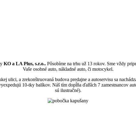
my
KO a LA Plus, s.r.o..
Pôsobíme na trhu už 13 rokov. Sme vždy pripra
Vaše osobné auto, nákladné auto, či motocykel.
skej ulici, a zrekonštruovaná budova predajne a autoservisu sa nach
 vyexpedujú 10-tky balíkov. Náš tím dopĺňa ďalších 7 zamestnancov aut
sú ilustračné).