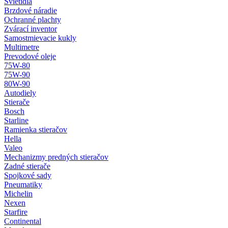
Svietidlá
Brzdové náradie
Ochranné plachty
Zvárací inventor
Samostmievacie kukly
Multimetre
Prevodové oleje
75W-80
75W-90
80W-90
Autodiely
Stierače
Bosch
Starline
Ramienka stieračov
Hella
Valeo
Mechanizmy predných stieračov
Zadné stierače
Spojkové sady
Pneumatiky
Michelin
Nexen
Starfire
Continental