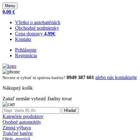
Menu
0,00 €
Všetko o autobatériách
Obchodné podmienky
Cena dopravy
4,99€
Kontakt
Prihlásenie
Registrácia
0949 387 601
alebo nás kontaktujte
Neviete si vybrať tú správnu batériu?
Nákupný košík
Zatiaľ nemáte vybratý žiadny tovar
Hľadať
Kategórie produktov
Osobné automobily
Zimná výbava
Trakčné batérie
Oleje -mazivá