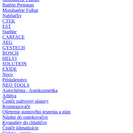
Batérie Premium
Motobatérie Fulbat
Nabíjačky
CTEK
EST
Starline
CARFACE
AEG
GYSTECH
BOSCH
HELVI
SOLUTION
EXIDE
Noco
Príslušenstvo
NEO TOOLS
Autochémia - Autokozmetika
Aditíva
Čističe palivovej sústavy
Rozmrazovače
Ošetrenie gumového tesnenia a gúm
Náplne do ostrekovačov
Kvapaliny do chladičov
Čističe klimatizácie