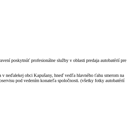
vení poskytnúť profesionálne služby v oblasti predaja autobatérií pre
ádza v neďalekej obci Kapušany, hneď vedľa hlavného ťahu smerom na
oservisu pod vedením konateľa spoločnosti. (všetky fotky autobatérií