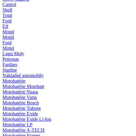
Castrol
Shell
Total
Ford
Elf
Motul
Mobil
Ford
Motul
Liqui Moly
Petronas
Fanfaro
Starline
Nákladné automobily
Motobatérie
Motobatérie Motobatt
Motobatérie Yuasa
Motobatérie Varta
Motobatérie Bosch
Motobatérie Tuborg
Motobatérie Exide
Motobatérie Exide Li-Ion
Motobatérie LP
Motobatérie A-TECH
Motobatérie Fiamm