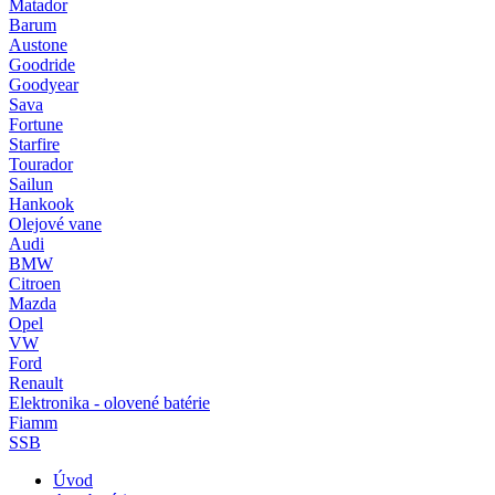
Matador
Barum
Austone
Goodride
Goodyear
Sava
Fortune
Starfire
Tourador
Sailun
Hankook
Olejové vane
Audi
BMW
Citroen
Mazda
Opel
VW
Ford
Renault
Elektronika - olovené batérie
Fiamm
SSB
Úvod