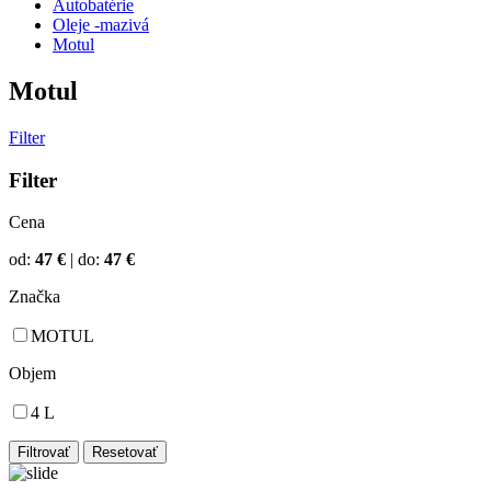
Autobatérie
Oleje -mazivá
Motul
Motul
Filter
Filter
Cena
od:
47
€
|
do:
47
€
Značka
MOTUL
Objem
4 L