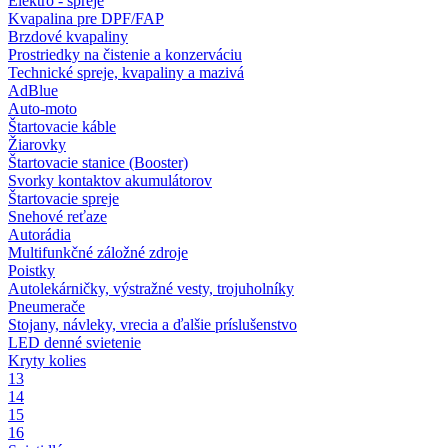
Elektro - spreje
Kvapalina pre DPF/FAP
Brzdové kvapaliny
Prostriedky na čistenie a konzerváciu
Technické spreje, kvapaliny a mazivá
AdBlue
Auto-moto
Štartovacie káble
Žiarovky
Štartovacie stanice (Booster)
Svorky kontaktov akumulátorov
Štartovacie spreje
Snehové reťaze
Autorádia
Multifunkčné záložné zdroje
Poistky
Autolekárničky, výstražné vesty, trojuholníky
Pneumerače
Stojany, návleky, vrecia a ďalšie príslušenstvo
LED denné svietenie
Kryty kolies
13
14
15
16