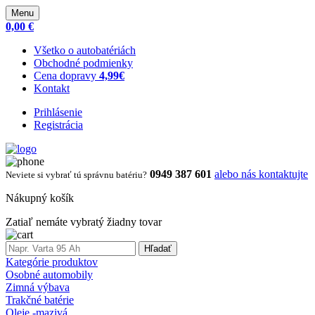
Menu
0,00 €
Všetko o autobatériách
Obchodné podmienky
Cena dopravy
4,99€
Kontakt
Prihlásenie
Registrácia
0949 387 601
alebo nás kontaktujte
Neviete si vybrať tú správnu batériu?
Nákupný košík
Zatiaľ nemáte vybratý žiadny tovar
Hľadať
Kategórie produktov
Osobné automobily
Zimná výbava
Trakčné batérie
Oleje -mazivá