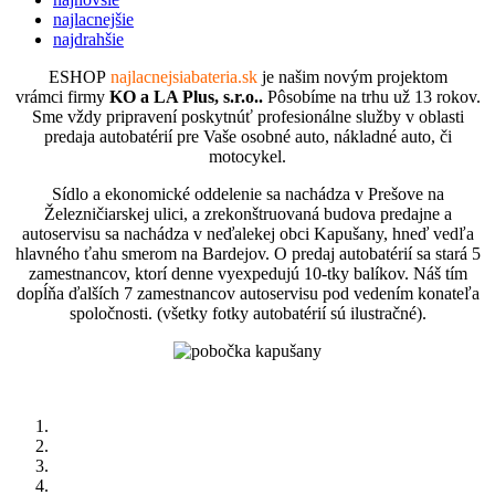
najlacnejšie
najdrahšie
ESHOP
najlacnejsiabateria.sk
je našim novým projektom
vrámci firmy
KO a LA Plus, s.r.o..
Pôsobíme na trhu už 13 rokov.
Sme vždy pripravení poskytnúť profesionálne služby v oblasti
predaja autobatérií pre Vaše osobné auto, nákladné auto, či
motocykel.
Sídlo a ekonomické oddelenie sa nachádza v Prešove na
Železničiarskej ulici, a zrekonštruovaná budova predajne a
autoservisu sa nachádza v neďalekej obci Kapušany, hneď vedľa
hlavného ťahu smerom na Bardejov. O predaj autobatérií sa stará 5
zamestnancov, ktorí denne vyexpedujú 10-tky balíkov. Náš tím
dopĺňa ďalších 7 zamestnancov autoservisu pod vedením konateľa
spoločnosti. (všetky fotky autobatérií sú ilustračné).