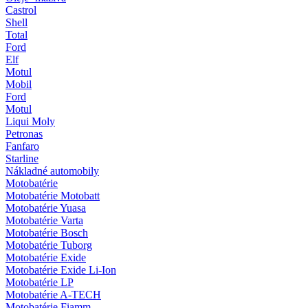
Castrol
Shell
Total
Ford
Elf
Motul
Mobil
Ford
Motul
Liqui Moly
Petronas
Fanfaro
Starline
Nákladné automobily
Motobatérie
Motobatérie Motobatt
Motobatérie Yuasa
Motobatérie Varta
Motobatérie Bosch
Motobatérie Tuborg
Motobatérie Exide
Motobatérie Exide Li-Ion
Motobatérie LP
Motobatérie A-TECH
Motobatérie Fiamm