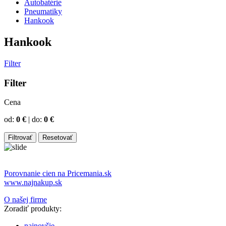
Autobatérie
Pneumatiky
Hankook
Hankook
Filter
Filter
Cena
od:
0
€
|
do:
0
€
Porovnanie cien na Pricemania.sk
www.najnakup.sk
O našej firme
Zoradiť produkty:
najnovšie