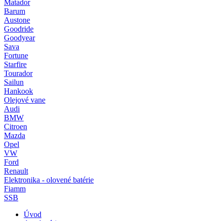
Matador
Barum
Austone
Goodride
Goodyear
Sava
Fortune
Starfire
Tourador
Sailun
Hankook
Olejové vane
Audi
BMW
Citroen
Mazda
Opel
VW
Ford
Renault
Elektronika - olovené batérie
Fiamm
SSB
Úvod