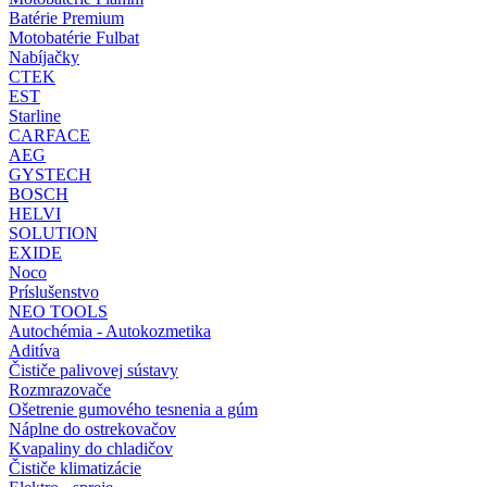
Batérie Premium
Motobatérie Fulbat
Nabíjačky
CTEK
EST
Starline
CARFACE
AEG
GYSTECH
BOSCH
HELVI
SOLUTION
EXIDE
Noco
Príslušenstvo
NEO TOOLS
Autochémia - Autokozmetika
Aditíva
Čističe palivovej sústavy
Rozmrazovače
Ošetrenie gumového tesnenia a gúm
Náplne do ostrekovačov
Kvapaliny do chladičov
Čističe klimatizácie