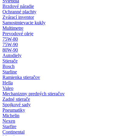
Svietidlá
Brzdové náradie
Ochranné plachty
Zvárací inventor
Samostmievacie kukly
Multimetre
Prevodové oleje
75W-80
75W-90
80W-90
Autodiely
Stierače
Bosch
Starline
Ramienka stieračov
Hella
Valeo
Mechanizmy predných stieračov
Zadné stierače
Spojkové sady
Pneumatiky
Michelin
Nexen
Starfire
Continental