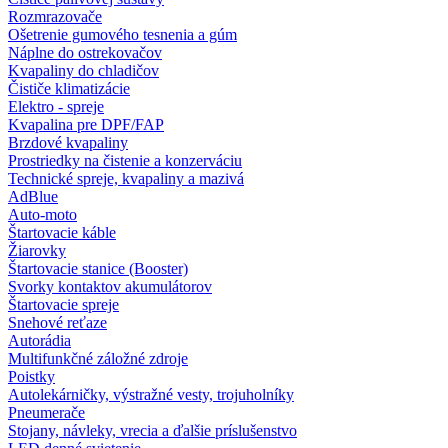
Rozmrazovače
Ošetrenie gumového tesnenia a gúm
Náplne do ostrekovačov
Kvapaliny do chladičov
Čističe klimatizácie
Elektro - spreje
Kvapalina pre DPF/FAP
Brzdové kvapaliny
Prostriedky na čistenie a konzerváciu
Technické spreje, kvapaliny a mazivá
AdBlue
Auto-moto
Štartovacie káble
Žiarovky
Štartovacie stanice (Booster)
Svorky kontaktov akumulátorov
Štartovacie spreje
Snehové reťaze
Autorádia
Multifunkčné záložné zdroje
Poistky
Autolekárničky, výstražné vesty, trojuholníky
Pneumerače
Stojany, návleky, vrecia a ďalšie príslušenstvo