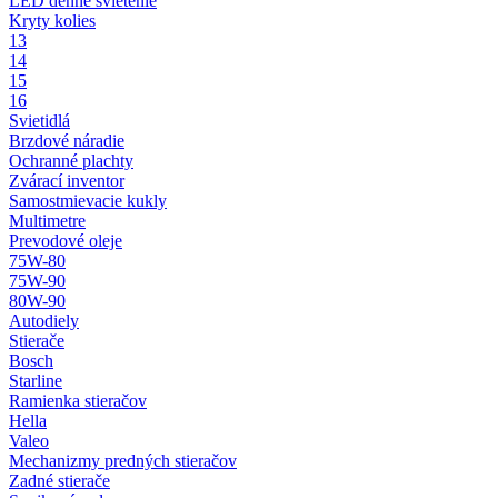
LED denné svietenie
Kryty kolies
13
14
15
16
Svietidlá
Brzdové náradie
Ochranné plachty
Zvárací inventor
Samostmievacie kukly
Multimetre
Prevodové oleje
75W-80
75W-90
80W-90
Autodiely
Stierače
Bosch
Starline
Ramienka stieračov
Hella
Valeo
Mechanizmy predných stieračov
Zadné stierače