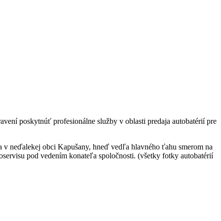
vení poskytnúť profesionálne služby v oblasti predaja autobatérií pre
ádza v neďalekej obci Kapušany, hneď vedľa hlavného ťahu smerom na
oservisu pod vedením konateľa spoločnosti. (všetky fotky autobatérií