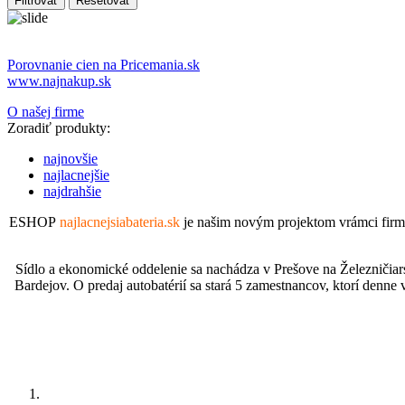
Porovnanie cien na Pricemania.sk
www.najnakup.sk
O našej firme
Zoradiť produkty:
najnovšie
najlacnejšie
najdrahšie
ESHOP
najlacnejsiabateria.sk
je našim novým projektom vrámci fir
Sídlo a ekonomické oddelenie sa nachádza v Prešove na Železničiar
Bardejov. O predaj autobatérií sa stará 5 zamestnancov, ktorí denne