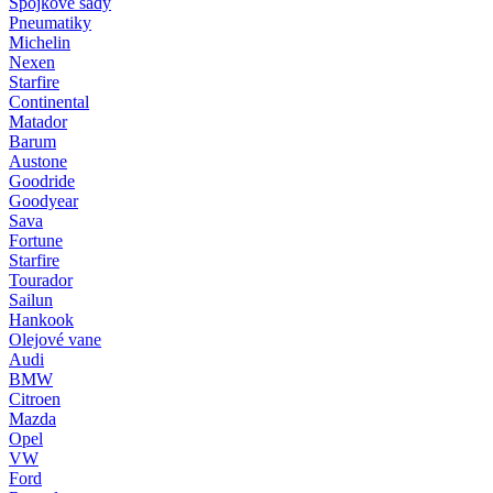
Spojkové sady
Pneumatiky
Michelin
Nexen
Starfire
Continental
Matador
Barum
Austone
Goodride
Goodyear
Sava
Fortune
Starfire
Tourador
Sailun
Hankook
Olejové vane
Audi
BMW
Citroen
Mazda
Opel
VW
Ford