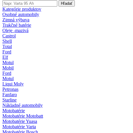
Hľadať
Kategórie produktov
Osobné automobily
Zimná výbava
Trakčné batérie
Oleje -mazivá
Castrol
Shell
Total
Ford
Elf
Motul
Mobil
Ford
Motul
Liqui Moly
Petronas
Fanfaro
Starline
Nákladné automobily
Motobatérie
Motobatérie Motobatt
Motobatérie Yuasa
Motobatérie Varta
Motobatérie Bosch