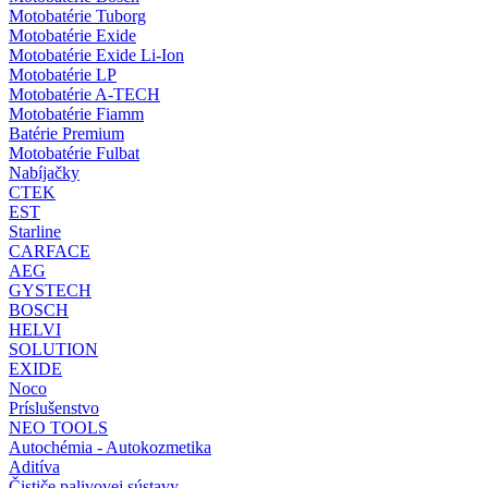
Motobatérie Tuborg
Motobatérie Exide
Motobatérie Exide Li-Ion
Motobatérie LP
Motobatérie A-TECH
Motobatérie Fiamm
Batérie Premium
Motobatérie Fulbat
Nabíjačky
CTEK
EST
Starline
CARFACE
AEG
GYSTECH
BOSCH
HELVI
SOLUTION
EXIDE
Noco
Príslušenstvo
NEO TOOLS
Autochémia - Autokozmetika
Aditíva
Čističe palivovej sústavy