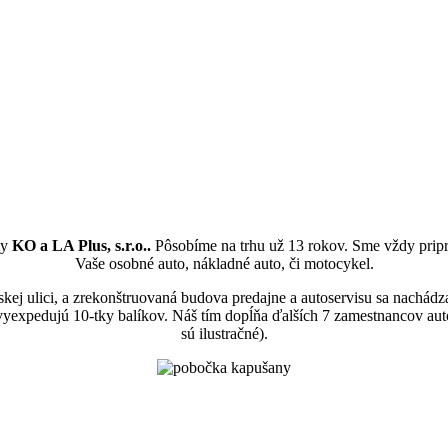
my
KO a LA Plus, s.r.o..
Pôsobíme na trhu už 13 rokov. Sme vždy pripra
Vaše osobné auto, nákladné auto, či motocykel.
skej ulici, a zrekonštruovaná budova predajne a autoservisu sa nach
 vyexpedujú 10-tky balíkov. Náš tím dopĺňa ďalších 7 zamestnancov aut
sú ilustračné).