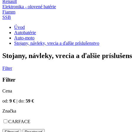
Renault
Elektronika - olovené batérie
Fiamm
SSB
Úvod
Autobatérie
Auto-moto
Stojany, návleky, vrecia a ďalšie príslušenstvo
Stojany, návleky, vrecia a ďalšie príslušen
Filter
Filter
Cena
od:
9
€
|
do:
59
€
Značka
CARFACE