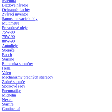
Svietidlá
Brzdové náradie
Ochranné plachty
Zvárací inventor
Samostmievacie kukly
Multimetre
Prevodové oleje
75W-80
75W-90
80W-90
Autodiely
Stierače
Bosch
Starline
Ramienka stieračov
Hella
Valeo
Mechanizmy predných stieračov
Zadné stierače
Spojkové sady
Pneumatiky
Michelin
Nexen
Starfire
Continental