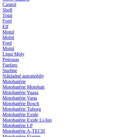
Castrol
Shell
Total
Ford
Elf
Motul
Mobil
Ford
Motul
Liqui Moly
Petronas
Fanfaro
Starline
Nákladné automobily
Motobatérie
Motobatérie Motobatt
Motobatérie Yuasa
Motobatérie Varta
Motobatérie Bosch
Motobatérie Tuborg
Motobatérie Exide
Motobatérie Exide Li-Ion
Motobatérie LP
Motobatérie A-TECH
Motobatérie Fiamm