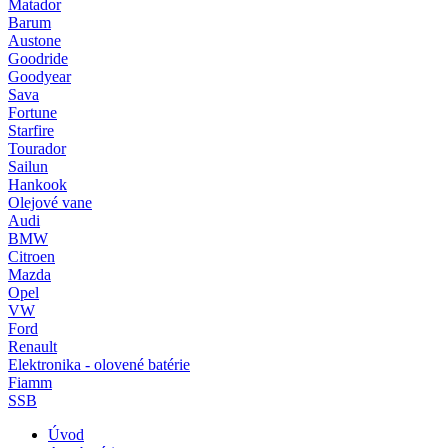
Matador
Barum
Austone
Goodride
Goodyear
Sava
Fortune
Starfire
Tourador
Sailun
Hankook
Olejové vane
Audi
BMW
Citroen
Mazda
Opel
VW
Ford
Renault
Elektronika - olovené batérie
Fiamm
SSB
Úvod