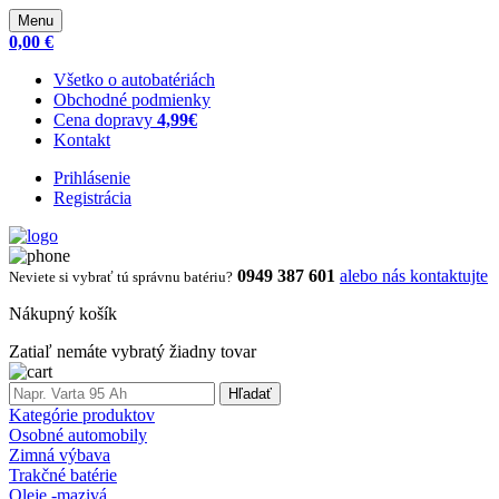
Menu
0,00 €
Všetko o autobatériách
Obchodné podmienky
Cena dopravy
4,99€
Kontakt
Prihlásenie
Registrácia
0949 387 601
alebo nás kontaktujte
Neviete si vybrať tú správnu batériu?
Nákupný košík
Zatiaľ nemáte vybratý žiadny tovar
Hľadať
Kategórie produktov
Osobné automobily
Zimná výbava
Trakčné batérie
Oleje -mazivá