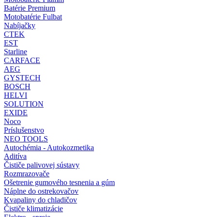
Batérie Premium
Motobatérie Fulbat
Nabíjačky
CTEK
EST
Starline
CARFACE
AEG
GYSTECH
BOSCH
HELVI
SOLUTION
EXIDE
Noco
Príslušenstvo
NEO TOOLS
Autochémia - Autokozmetika
Aditíva
Čističe palivovej sústavy
Rozmrazovače
Ošetrenie gumového tesnenia a gúm
Náplne do ostrekovačov
Kvapaliny do chladičov
Čističe klimatizácie