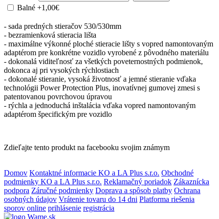
Balné
+1,00€
- sada predných stieračov 530/530mm
- bezramienková stieracia lišta
- maximálne výkonné ploché stieracie lišty s vopred namontovaným
adaptérom pre konkrétne vozidlo vyrobené z pôvodného materiálu
- dokonalá viditeľnosť za všetkých poveternostných podmienok,
dokonca aj pri vysokých rýchlostiach
- dokonalé stieranie, vysoká životnosť a jemné stieranie vďaka
technológii Power Protection Plus, inovatívnej gumovej zmesi s
patentovanou povrchovou úpravou
- rýchla a jednoduchá inštalácia vďaka vopred namontovaným
adaptérom špecifickým pre vozidlo
Zdieľajte tento produkt na facebooku svojim známym
Domov
Kontaktné informacie KO a LA Plus s.r.o.
Obchodné
podmienky KO a LA Plus s.r.o.
Reklamačný poriadok
Zákaznícka
podpora
Záručné podmienky
Doprava a spôsob platby
Ochrana
osobných údajov
Vrátenie tovaru do 14 dni
Platforma riešenia
sporov online
prihlásenie
registrácia