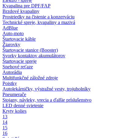
Elektro - spreje
Kvapalina pre DPF/FAP
Brzdové kvapaliny
Prostriedky na čistenie a konzerváciu
Technické spreje, kvapaliny a mazivá
AdBlue
Auto-moto
Štartovacie káble
Žiarovky
Štartovacie stanice (Booster)
Svorky kontaktov akumulátorov
Štartovacie spreje
Snehové reťaze
Autorádia
Multifunkčné záložné zdroje
Poistky
Autolekárničky, výstražné vesty, trojuholníky
Pneumerače
Stojany, návleky, vrecia a ďalšie príslušenstvo
LED denné svietenie
Kryty kolies
13
14
15
16