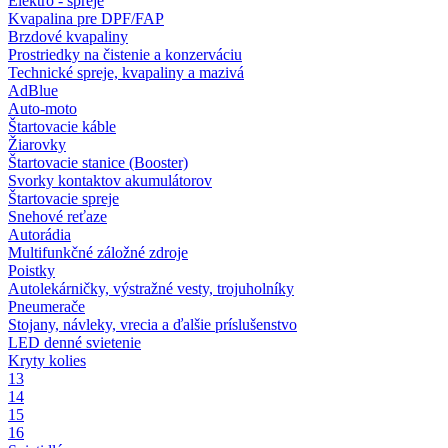
Elektro - spreje
Kvapalina pre DPF/FAP
Brzdové kvapaliny
Prostriedky na čistenie a konzerváciu
Technické spreje, kvapaliny a mazivá
AdBlue
Auto-moto
Štartovacie káble
Žiarovky
Štartovacie stanice (Booster)
Svorky kontaktov akumulátorov
Štartovacie spreje
Snehové reťaze
Autorádia
Multifunkčné záložné zdroje
Poistky
Autolekárničky, výstražné vesty, trojuholníky
Pneumerače
Stojany, návleky, vrecia a ďalšie príslušenstvo
LED denné svietenie
Kryty kolies
13
14
15
16