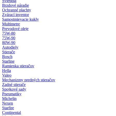
Svietidlá
Brzdové náradie
Ochranné plachty
Zvárací inventor
Samostmievacie kukly
Multimetre
Prevodové oleje
75W-80
75W-90
80W-90
Autodiely
Stierače
Bosch
Starline
Ramienka stieračov
Hella
Valeo
Mechanizmy predných stieračov
Zadné stierače
Spojkové sady
Pneumatiky
Michelin
Nexen
Starfire
Continental