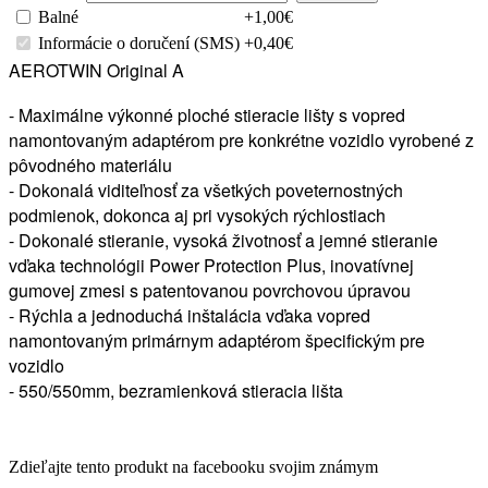
Balné
+1,00€
Informácie o doručení (SMS)
+0,40€
AEROTWIN Original A
- Maximálne výkonné ploché stieracie lišty s vopred
namontovaným adaptérom pre konkrétne vozidlo vyrobené z
pôvodného materiálu
- Dokonalá viditeľnosť za všetkých poveternostných
podmienok, dokonca aj pri vysokých rýchlostiach
- Dokonalé stieranie, vysoká životnosť a jemné stieranie
vďaka technológii Power Protection Plus, inovatívnej
gumovej zmesi s patentovanou povrchovou úpravou
- Rýchla a jednoduchá inštalácia vďaka vopred
namontovaným primárnym adaptérom špecifickým pre
vozidlo
- 550/550mm, bezramienková stieracia lišta
Zdieľajte tento produkt na facebooku svojim známym