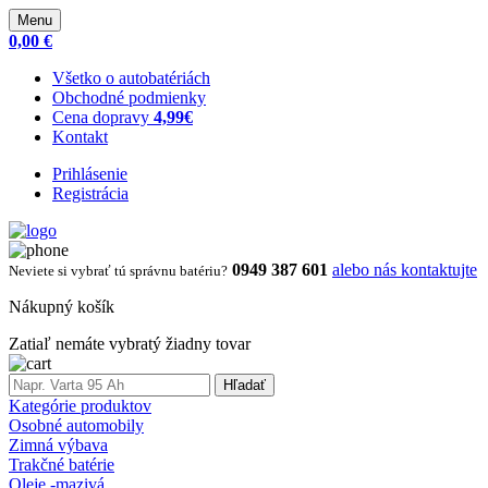
Menu
0,00 €
Všetko o autobatériách
Obchodné podmienky
Cena dopravy
4,99€
Kontakt
Prihlásenie
Registrácia
0949 387 601
alebo nás kontaktujte
Neviete si vybrať tú správnu batériu?
Nákupný košík
Zatiaľ nemáte vybratý žiadny tovar
Hľadať
Kategórie produktov
Osobné automobily
Zimná výbava
Trakčné batérie
Oleje -mazivá