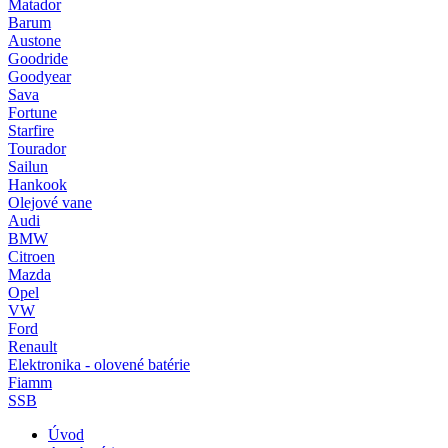
Matador
Barum
Austone
Goodride
Goodyear
Sava
Fortune
Starfire
Tourador
Sailun
Hankook
Olejové vane
Audi
BMW
Citroen
Mazda
Opel
VW
Ford
Renault
Elektronika - olovené batérie
Fiamm
SSB
Úvod