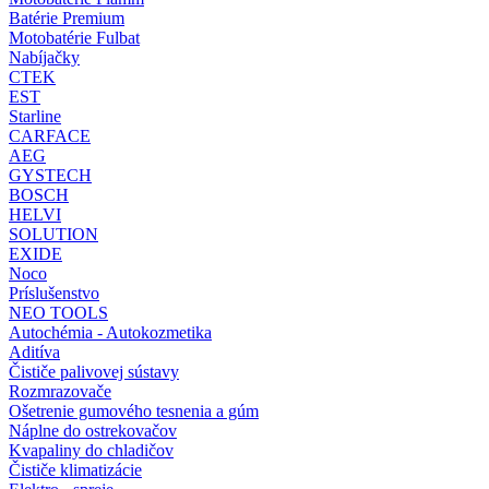
Batérie Premium
Motobatérie Fulbat
Nabíjačky
CTEK
EST
Starline
CARFACE
AEG
GYSTECH
BOSCH
HELVI
SOLUTION
EXIDE
Noco
Príslušenstvo
NEO TOOLS
Autochémia - Autokozmetika
Aditíva
Čističe palivovej sústavy
Rozmrazovače
Ošetrenie gumového tesnenia a gúm
Náplne do ostrekovačov
Kvapaliny do chladičov
Čističe klimatizácie