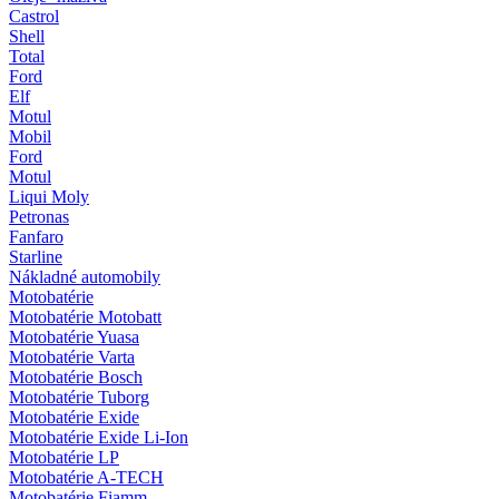
Castrol
Shell
Total
Ford
Elf
Motul
Mobil
Ford
Motul
Liqui Moly
Petronas
Fanfaro
Starline
Nákladné automobily
Motobatérie
Motobatérie Motobatt
Motobatérie Yuasa
Motobatérie Varta
Motobatérie Bosch
Motobatérie Tuborg
Motobatérie Exide
Motobatérie Exide Li-Ion
Motobatérie LP
Motobatérie A-TECH
Motobatérie Fiamm