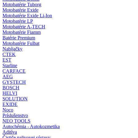
Motobatérie Tuborg
Motobatérie Exide
Motobatérie Exide Li-Ion
Motobatérie LP
Motobatérie A-TECH
Motobatérie Fiamm
Batérie Premium
Motobatérie Fulbat
Nabíjačky
CTEK
EST
Starline
CARFACE
AEG
GYSTECH
BOSCH
HELVI
SOLUTION
EXIDE
Noco
Príslušenstvo
NEO TOOLS
Autochémia - Autokozmetika
Aditíva
Čističe palivovej sústavy