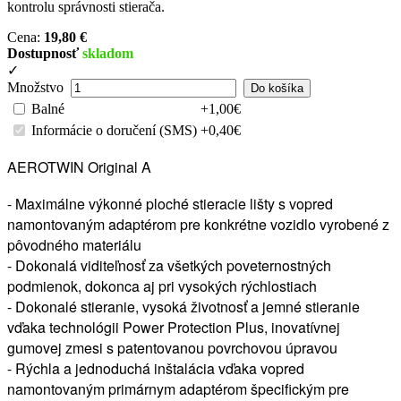
kontrolu správnosti stierača.
Cena:
19,80 €
Dostupnosť
skladom
✓
Množstvo
Balné
+1,00€
Informácie o doručení (SMS)
+0,40€
AEROTWIN Original A
- Maximálne výkonné ploché stieracie lišty s vopred
namontovaným adaptérom pre konkrétne vozidlo vyrobené z
pôvodného materiálu
- Dokonalá viditeľnosť za všetkých poveternostných
podmienok, dokonca aj pri vysokých rýchlostiach
- Dokonalé stieranie, vysoká životnosť a jemné stieranie
vďaka technológii Power Protection Plus, inovatívnej
gumovej zmesi s patentovanou povrchovou úpravou
- Rýchla a jednoduchá inštalácia vďaka vopred
namontovaným primárnym adaptérom špecifickým pre