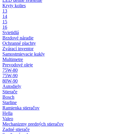
LED denné svietenie
Kryty kolies
13
14
15
16
Svietidlá
Brzdové náradie
Ochranné plachty
Zvárací inventor
Samostmievacie kukly
Multimetre
Prevodové oleje
75W-80
75W-90
80W-90
Autodiely
Stierače
Bosch
Starline
Ramienka stieračov
Hella
Valeo
Mechanizmy predných stieračov
Zadné stierače