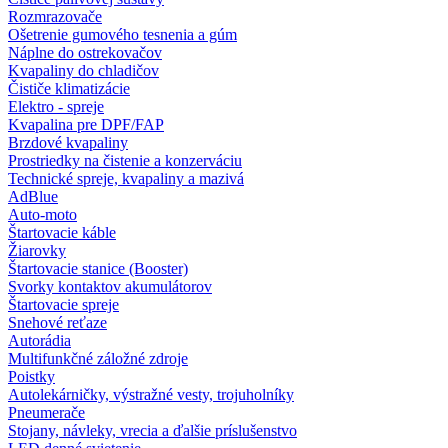
Rozmrazovače
Ošetrenie gumového tesnenia a gúm
Náplne do ostrekovačov
Kvapaliny do chladičov
Čističe klimatizácie
Elektro - spreje
Kvapalina pre DPF/FAP
Brzdové kvapaliny
Prostriedky na čistenie a konzerváciu
Technické spreje, kvapaliny a mazivá
AdBlue
Auto-moto
Štartovacie káble
Žiarovky
Štartovacie stanice (Booster)
Svorky kontaktov akumulátorov
Štartovacie spreje
Snehové reťaze
Autorádia
Multifunkčné záložné zdroje
Poistky
Autolekárničky, výstražné vesty, trojuholníky
Pneumerače
Stojany, návleky, vrecia a ďalšie príslušenstvo