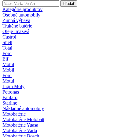
Hľadať
Kategórie produktov
Osobné automobily
Zimná výbava
Trakčné batérie
Oleje -mazivá
Castrol
Shell
Total
Ford
Elf
Motul
Mobil
Ford
Motul
Liqui Moly
Petronas
Fanfaro
Starline
Nákladné automobily
Motobatérie
Motobatérie Motobatt
Motobatérie Yuasa
Motobatérie Varta
Motobatérie Bosch