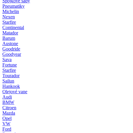
Spojkové sady
Pneumatiky
Michelin
Nexen
Starfire
Continental
Matador
Barum
Austone
Goodride
Goodyear
Sava
Fortune
Starfire
Tourador
Sailun
Hankook
Olejové vane
Audi
BMW
Citroen
Mazda
Opel
VW
Ford