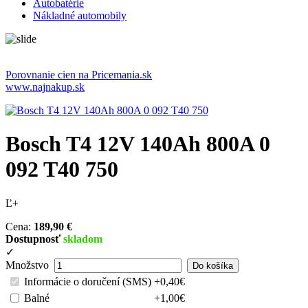
Autobatérie
Nákladné automobily
Porovnanie cien na Pricemania.sk
www.najnakup.sk
Bosch T4 12V 140Ah 800A 0
092 T40 750
Ľ+
Cena:
189,90 €
Dostupnosť
skladom
✓
Množstvo
Informácie o doručení (SMS)
+0,40€
Balné
+1,00€