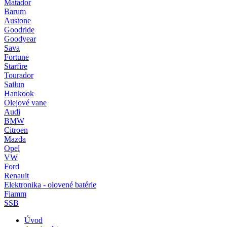
Matador
Barum
Austone
Goodride
Goodyear
Sava
Fortune
Starfire
Tourador
Sailun
Hankook
Olejové vane
Audi
BMW
Citroen
Mazda
Opel
VW
Ford
Renault
Elektronika - olovené batérie
Fiamm
SSB
Úvod