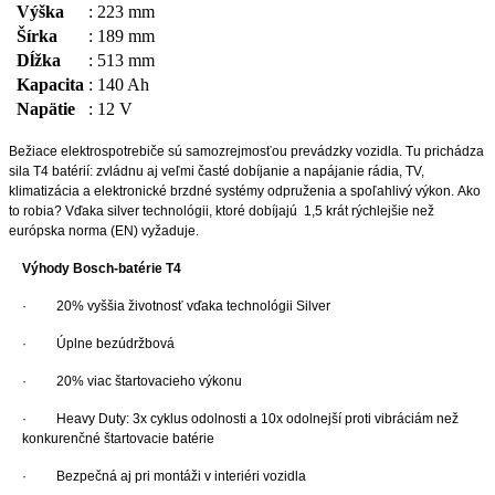
Výška
:
223 mm
Šírka
:
189 mm
Dĺžka
:
513 mm
Kapacita
:
140 Ah
Napätie
:
12 V
Bežiace elektrospotrebiče sú samozrejmosťou prevádzky vozidla. Tu prichádza
sila T4 batérií: zvládnu aj veľmi časté dobíjanie a napájanie rádia, TV,
klimatizácia a elektronické brzdné systémy odpruženia a spoľahlivý výkon. Ako
to robia? Vďaka silver technológii, ktoré dobíjajú 1,5 krát rýchlejšie než
európska norma (EN) vyžaduje.
Výhody Bosch-batérie T4
·
20% vyššia životnosť vďaka technológii Silver
·
Úplne bezúdržbová
·
20% viac štartovacieho výkonu
·
Heavy Duty: 3x cyklus odolnosti a 10x odolnejší proti vibráciám než
konkurenčné štartovacie batérie
·
Bezpečná aj pri montáži v interiéri vozidla