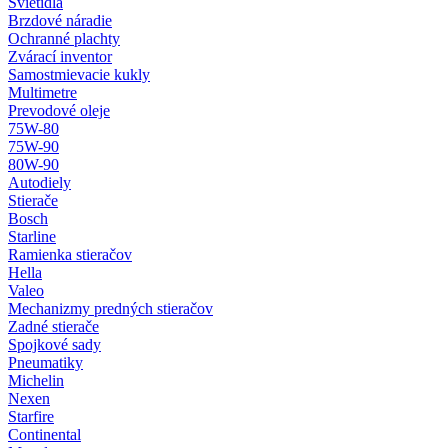
Svietidlá
Brzdové náradie
Ochranné plachty
Zvárací inventor
Samostmievacie kukly
Multimetre
Prevodové oleje
75W-80
75W-90
80W-90
Autodiely
Stierače
Bosch
Starline
Ramienka stieračov
Hella
Valeo
Mechanizmy predných stieračov
Zadné stierače
Spojkové sady
Pneumatiky
Michelin
Nexen
Starfire
Continental