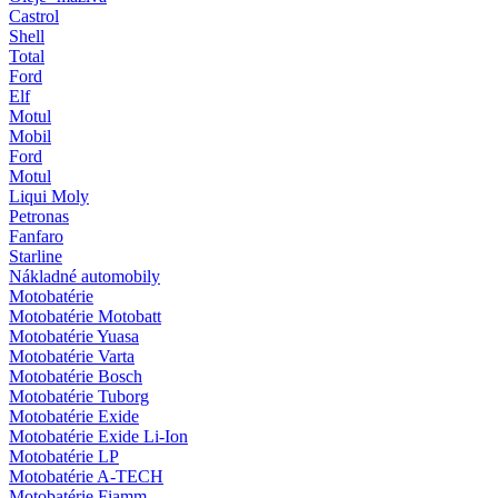
Castrol
Shell
Total
Ford
Elf
Motul
Mobil
Ford
Motul
Liqui Moly
Petronas
Fanfaro
Starline
Nákladné automobily
Motobatérie
Motobatérie Motobatt
Motobatérie Yuasa
Motobatérie Varta
Motobatérie Bosch
Motobatérie Tuborg
Motobatérie Exide
Motobatérie Exide Li-Ion
Motobatérie LP
Motobatérie A-TECH
Motobatérie Fiamm