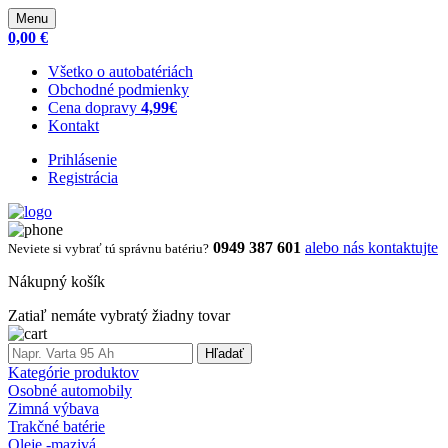
Menu
0,00 €
Všetko o autobatériách
Obchodné podmienky
Cena dopravy
4,99€
Kontakt
Prihlásenie
Registrácia
0949 387 601
alebo nás kontaktujte
Neviete si vybrať tú správnu batériu?
Nákupný košík
Zatiaľ nemáte vybratý žiadny tovar
Hľadať
Kategórie produktov
Osobné automobily
Zimná výbava
Trakčné batérie
Oleje -mazivá