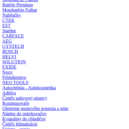
Batérie Premium
Motobatérie Fulbat
Nabíjačky
CTEK
EST
Starline
CARFACE
AEG
GYSTECH
BOSCH
HELVI
SOLUTION
EXIDE
Noco
Príslušenstvo
NEO TOOLS
Autochémia - Autokozmetika
Aditíva
Čističe palivovej sústavy
Rozmrazovače
Ošetrenie gumového tesnenia a gúm
Náplne do ostrekovačov
Kvapaliny do chladičov
Čističe klimatizácie