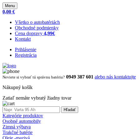
Menu
0,00 €
Všetko o autobatériách
Obchodné podmienky
Cena dopravy
4,99€
Kontakt
Prihlásenie
Registrácia
0949 387 601
alebo nás kontaktujte
Neviete si vybrať tú správnu batériu?
Nákupný košík
Zatiaľ nemáte vybratý žiadny tovar
Hľadať
Kategórie produktov
Osobné automobily
Zimná výbava
Trakčné batérie
Oleje -mazivá