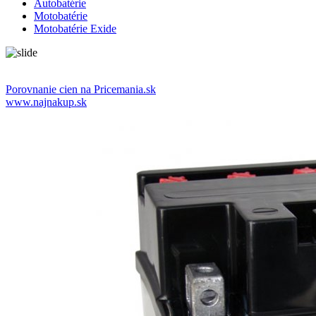
Autobatérie
Motobatérie
Motobatérie Exide
Porovnanie cien na Pricemania.sk
www.najnakup.sk