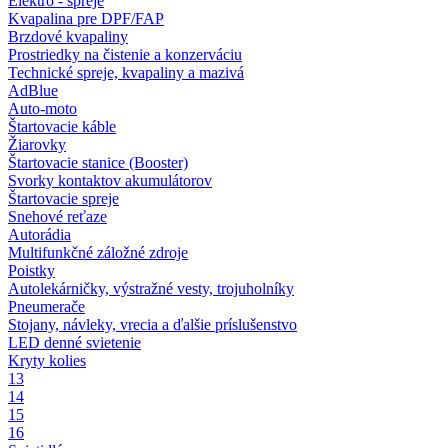
Elektro - spreje
Kvapalina pre DPF/FAP
Brzdové kvapaliny
Prostriedky na čistenie a konzerváciu
Technické spreje, kvapaliny a mazivá
AdBlue
Auto-moto
Štartovacie káble
Žiarovky
Štartovacie stanice (Booster)
Svorky kontaktov akumulátorov
Štartovacie spreje
Snehové reťaze
Autorádia
Multifunkčné záložné zdroje
Poistky
Autolekárničky, výstražné vesty, trojuholníky
Pneumerače
Stojany, návleky, vrecia a ďalšie príslušenstvo
LED denné svietenie
Kryty kolies
13
14
15
16