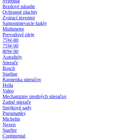
Svietidlá
Brzdové náradie
Ochranné plachty
Zvárací inventor
Samostmievacie kukly
Multimetre
Prevodové oleje
75W-80
75W-90
80W-90
Autodiely
Stierače
Bosch
Starline
Ramienka stieračov
Hella
Valeo
Mechanizmy predných stieračov
Zadné stierače
Spojkové sady
Pneumatiky
Michelin
Nexen
Starfire
Continental