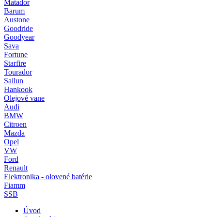
Matador
Barum
Austone
Goodride
Goodyear
Sava
Fortune
Starfire
Tourador
Sailun
Hankook
Olejové vane
Audi
BMW
Citroen
Mazda
Opel
VW
Ford
Renault
Elektronika - olovené batérie
Fiamm
SSB
Úvod