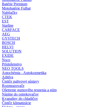
Batérie Premium
Motobatérie Fulbat
Nabíjačky
CTEK
EST
Starline
CARFACE
AEG
GYSTECH
BOSCH
HELVI
SOLUTION
EXIDE
Noco
Príslušenstvo
NEO TOOLS
Autochémia - Autokozmetika
Aditíva
Čističe palivovej sústavy
Rozmrazovače
Ošetrenie gumového tesnenia a gúm
Náplne do ostrekovačov
Kvapaliny do chladičov
Čističe klimatizácie