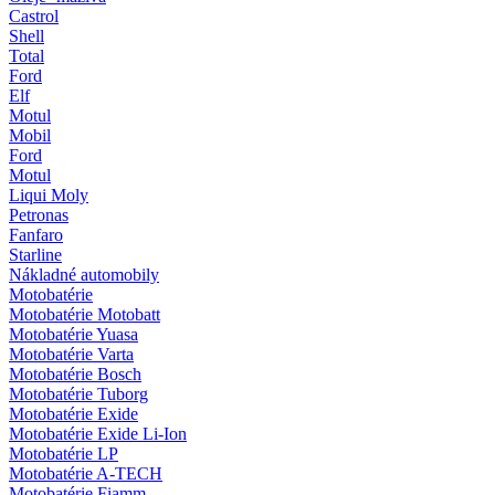
Castrol
Shell
Total
Ford
Elf
Motul
Mobil
Ford
Motul
Liqui Moly
Petronas
Fanfaro
Starline
Nákladné automobily
Motobatérie
Motobatérie Motobatt
Motobatérie Yuasa
Motobatérie Varta
Motobatérie Bosch
Motobatérie Tuborg
Motobatérie Exide
Motobatérie Exide Li-Ion
Motobatérie LP
Motobatérie A-TECH
Motobatérie Fiamm