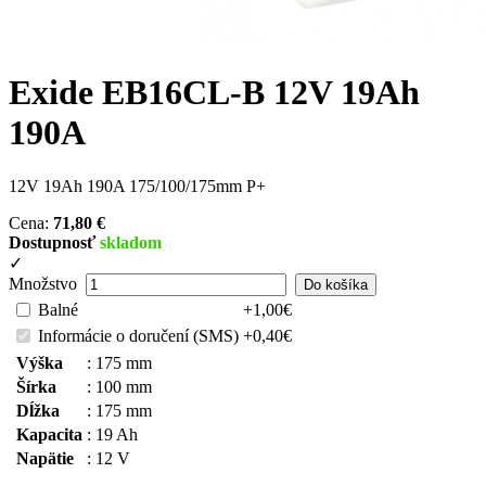
Exide EB16CL-B 12V 19Ah
190A
12V 19Ah 190A 175/100/175mm P+
Cena:
71,80 €
Dostupnosť
skladom
✓
Množstvo
Balné
+1,00€
Informácie o doručení (SMS)
+0,40€
Výška
:
175 mm
Šírka
:
100 mm
Dĺžka
:
175 mm
Kapacita
:
19 Ah
Napätie
:
12 V