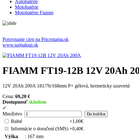
Autobatérie
Motobatérie
Motobatérie Fiamm
Porovnanie cien na Pricemania.sk
www.najnakup.sk
FIAMM FT19-12B 12V 20Ah 2
12V 20Ah 200A 181/76/168mm P+ gélová, hermeticky uzavretá
Cena:
69,20 €
Dostupnosť
skladom
✓
Množstvo
Balné
+1,00€
Informácie o doručení (SMS)
+0,40€
Výška
:
167 mm