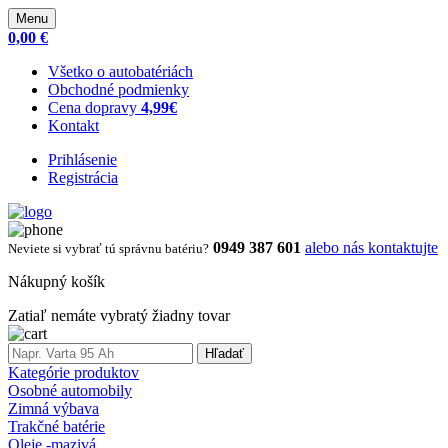
Menu
0,00 €
Všetko o autobatériách
Obchodné podmienky
Cena dopravy
4,99€
Kontakt
Prihlásenie
Registrácia
0949 387 601
alebo nás kontaktujte
Neviete si vybrať tú správnu batériu?
Nákupný košík
Zatiaľ nemáte vybratý žiadny tovar
Hľadať
Kategórie produktov
Osobné automobily
Zimná výbava
Trakčné batérie
Oleje -mazivá