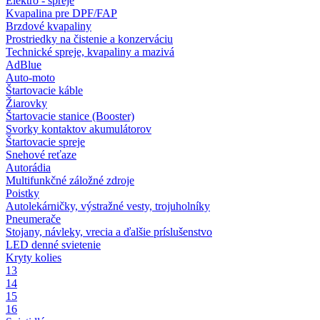
Elektro - spreje
Kvapalina pre DPF/FAP
Brzdové kvapaliny
Prostriedky na čistenie a konzerváciu
Technické spreje, kvapaliny a mazivá
AdBlue
Auto-moto
Štartovacie káble
Žiarovky
Štartovacie stanice (Booster)
Svorky kontaktov akumulátorov
Štartovacie spreje
Snehové reťaze
Autorádia
Multifunkčné záložné zdroje
Poistky
Autolekárničky, výstražné vesty, trojuholníky
Pneumerače
Stojany, návleky, vrecia a ďalšie príslušenstvo
LED denné svietenie
Kryty kolies
13
14
15
16