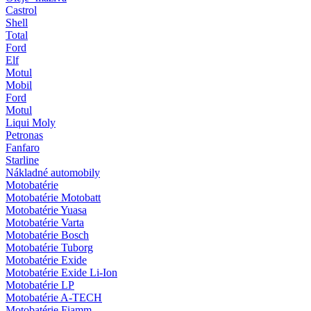
Castrol
Shell
Total
Ford
Elf
Motul
Mobil
Ford
Motul
Liqui Moly
Petronas
Fanfaro
Starline
Nákladné automobily
Motobatérie
Motobatérie Motobatt
Motobatérie Yuasa
Motobatérie Varta
Motobatérie Bosch
Motobatérie Tuborg
Motobatérie Exide
Motobatérie Exide Li-Ion
Motobatérie LP
Motobatérie A-TECH
Motobatérie Fiamm