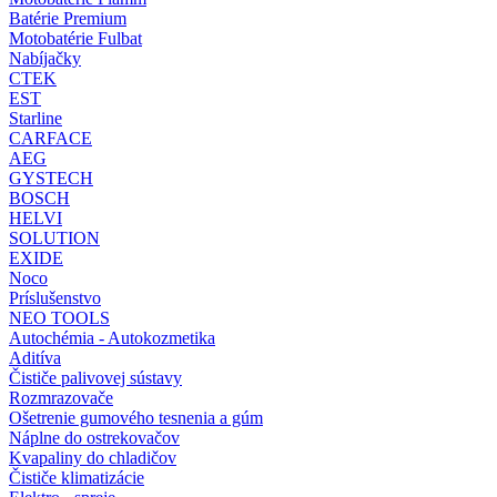
Batérie Premium
Motobatérie Fulbat
Nabíjačky
CTEK
EST
Starline
CARFACE
AEG
GYSTECH
BOSCH
HELVI
SOLUTION
EXIDE
Noco
Príslušenstvo
NEO TOOLS
Autochémia - Autokozmetika
Aditíva
Čističe palivovej sústavy
Rozmrazovače
Ošetrenie gumového tesnenia a gúm
Náplne do ostrekovačov
Kvapaliny do chladičov
Čističe klimatizácie