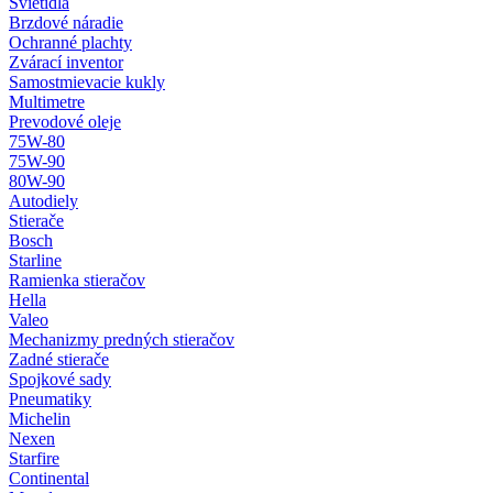
Svietidlá
Brzdové náradie
Ochranné plachty
Zvárací inventor
Samostmievacie kukly
Multimetre
Prevodové oleje
75W-80
75W-90
80W-90
Autodiely
Stierače
Bosch
Starline
Ramienka stieračov
Hella
Valeo
Mechanizmy predných stieračov
Zadné stierače
Spojkové sady
Pneumatiky
Michelin
Nexen
Starfire
Continental