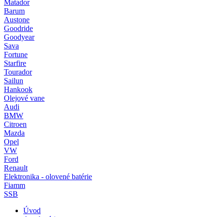
Matador
Barum
Austone
Goodride
Goodyear
Sava
Fortune
Starfire
Tourador
Sailun
Hankook
Olejové vane
Audi
BMW
Citroen
Mazda
Opel
VW
Ford
Renault
Elektronika - olovené batérie
Fiamm
SSB
Úvod