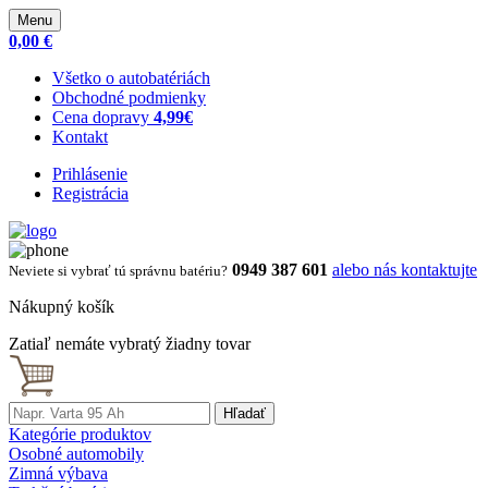
Menu
0,00 €
Všetko o autobatériách
Obchodné podmienky
Cena dopravy
4,99€
Kontakt
Prihlásenie
Registrácia
0949 387 601
alebo nás kontaktujte
Neviete si vybrať tú správnu batériu?
Nákupný košík
Zatiaľ nemáte vybratý žiadny tovar
Hľadať
Kategórie produktov
Osobné automobily
Zimná výbava