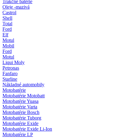
Trakčné batérie
Oleje -mazivá
Castrol
Shell
Total
Ford
Elf
Motul
Mobil
Ford
Motul
Liqui Moly
Petronas
Fanfaro
Starline
Nákladné automobily
Motobatérie
Motobatérie Motobatt
Motobatérie Yuasa
Motobatérie Varta
Motobatérie Bosch
Motobatérie Tuborg
Motobatérie Exide
Motobatérie Exide Li-Ion
Motobatérie LP