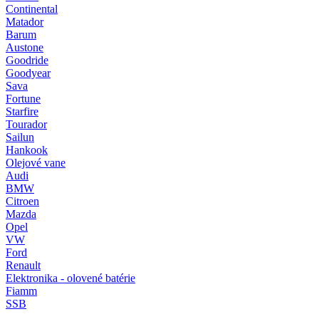
Continental
Matador
Barum
Austone
Goodride
Goodyear
Sava
Fortune
Starfire
Tourador
Sailun
Hankook
Olejové vane
Audi
BMW
Citroen
Mazda
Opel
VW
Ford
Renault
Elektronika - olovené batérie
Fiamm
SSB