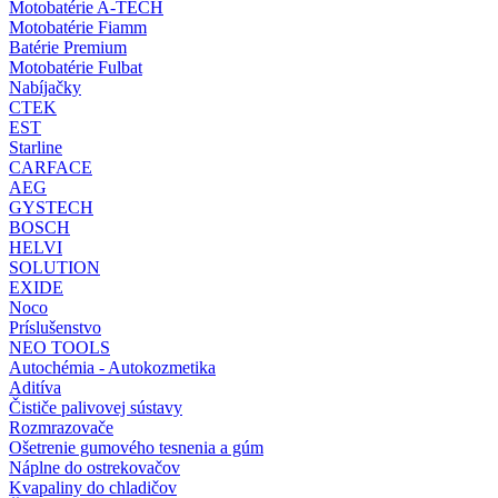
Motobatérie A-TECH
Motobatérie Fiamm
Batérie Premium
Motobatérie Fulbat
Nabíjačky
CTEK
EST
Starline
CARFACE
AEG
GYSTECH
BOSCH
HELVI
SOLUTION
EXIDE
Noco
Príslušenstvo
NEO TOOLS
Autochémia - Autokozmetika
Aditíva
Čističe palivovej sústavy
Rozmrazovače
Ošetrenie gumového tesnenia a gúm
Náplne do ostrekovačov
Kvapaliny do chladičov