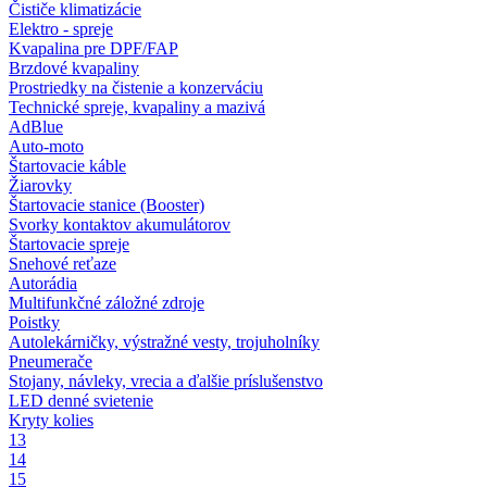
Čističe klimatizácie
Elektro - spreje
Kvapalina pre DPF/FAP
Brzdové kvapaliny
Prostriedky na čistenie a konzerváciu
Technické spreje, kvapaliny a mazivá
AdBlue
Auto-moto
Štartovacie káble
Žiarovky
Štartovacie stanice (Booster)
Svorky kontaktov akumulátorov
Štartovacie spreje
Snehové reťaze
Autorádia
Multifunkčné záložné zdroje
Poistky
Autolekárničky, výstražné vesty, trojuholníky
Pneumerače
Stojany, návleky, vrecia a ďalšie príslušenstvo
LED denné svietenie
Kryty kolies
13
14
15