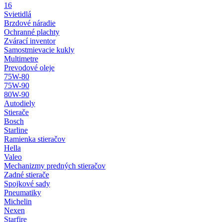
16
Svietidlá
Brzdové náradie
Ochranné plachty
Zvárací inventor
Samostmievacie kukly
Multimetre
Prevodové oleje
75W-80
75W-90
80W-90
Autodiely
Stierače
Bosch
Starline
Ramienka stieračov
Hella
Valeo
Mechanizmy predných stieračov
Zadné stierače
Spojkové sady
Pneumatiky
Michelin
Nexen
Starfire