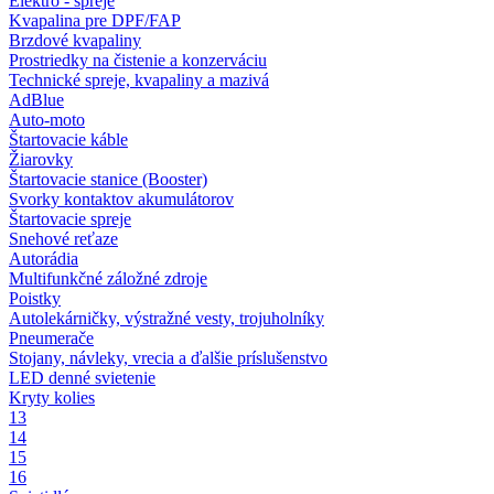
Elektro - spreje
Kvapalina pre DPF/FAP
Brzdové kvapaliny
Prostriedky na čistenie a konzerváciu
Technické spreje, kvapaliny a mazivá
AdBlue
Auto-moto
Štartovacie káble
Žiarovky
Štartovacie stanice (Booster)
Svorky kontaktov akumulátorov
Štartovacie spreje
Snehové reťaze
Autorádia
Multifunkčné záložné zdroje
Poistky
Autolekárničky, výstražné vesty, trojuholníky
Pneumerače
Stojany, návleky, vrecia a ďalšie príslušenstvo
LED denné svietenie
Kryty kolies
13
14
15
16