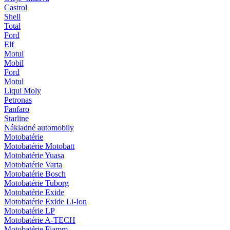
Castrol
Shell
Total
Ford
Elf
Motul
Mobil
Ford
Motul
Liqui Moly
Petronas
Fanfaro
Starline
Nákladné automobily
Motobatérie
Motobatérie Motobatt
Motobatérie Yuasa
Motobatérie Varta
Motobatérie Bosch
Motobatérie Tuborg
Motobatérie Exide
Motobatérie Exide Li-Ion
Motobatérie LP
Motobatérie A-TECH
Motobatérie Fiamm