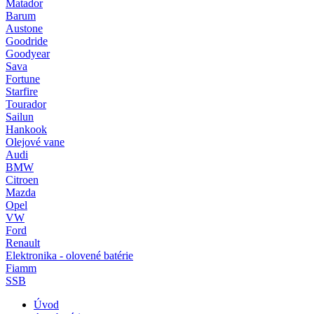
Matador
Barum
Austone
Goodride
Goodyear
Sava
Fortune
Starfire
Tourador
Sailun
Hankook
Olejové vane
Audi
BMW
Citroen
Mazda
Opel
VW
Ford
Renault
Elektronika - olovené batérie
Fiamm
SSB
Úvod