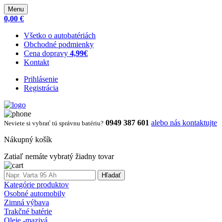
Menu
0,00 €
Všetko o autobatériách
Obchodné podmienky
Cena dopravy
4,99€
Kontakt
Prihlásenie
Registrácia
0949 387 601
alebo nás kontaktujte
Neviete si vybrať tú správnu batériu?
Nákupný košík
Zatiaľ nemáte vybratý žiadny tovar
Hľadať
Kategórie produktov
Osobné automobily
Zimná výbava
Trakčné batérie
Oleje -mazivá