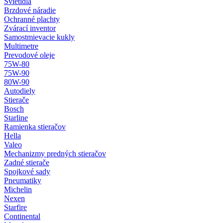
Svietidlá
Brzdové náradie
Ochranné plachty
Zvárací inventor
Samostmievacie kukly
Multimetre
Prevodové oleje
75W-80
75W-90
80W-90
Autodiely
Stierače
Bosch
Starline
Ramienka stieračov
Hella
Valeo
Mechanizmy predných stieračov
Zadné stierače
Spojkové sady
Pneumatiky
Michelin
Nexen
Starfire
Continental