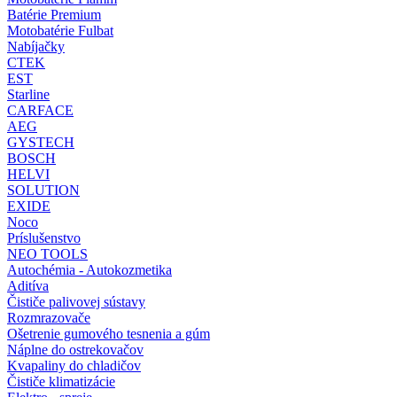
Batérie Premium
Motobatérie Fulbat
Nabíjačky
CTEK
EST
Starline
CARFACE
AEG
GYSTECH
BOSCH
HELVI
SOLUTION
EXIDE
Noco
Príslušenstvo
NEO TOOLS
Autochémia - Autokozmetika
Aditíva
Čističe palivovej sústavy
Rozmrazovače
Ošetrenie gumového tesnenia a gúm
Náplne do ostrekovačov
Kvapaliny do chladičov
Čističe klimatizácie