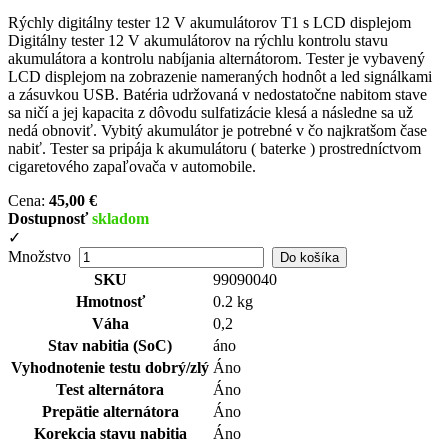
Rýchly digitálny tester 12 V akumulátorov T1 s LCD displejom
Digitálny tester 12 V akumulátorov na rýchlu kontrolu stavu
akumulátora a kontrolu nabíjania alternátorom. Tester je vybavený
LCD displejom na zobrazenie nameraných hodnôt a led signálkami
a zásuvkou USB. Batéria udržovaná v nedostatočne nabitom stave
sa ničí a jej kapacita z dôvodu sulfatizácie klesá a následne sa už
nedá obnoviť. Vybitý akumulátor je potrebné v čo najkratšom čase
nabiť. Tester sa pripája k akumulátoru ( baterke ) prostredníctvom
cigaretového zapaľovača v automobile.
Cena:
45,00 €
Dostupnosť
skladom
✓
Množstvo
SKU
99090040
Hmotnosť
0.2 kg
Váha
0,2
Stav nabitia (SoC)
áno
Vyhodnotenie testu dobrý/zlý
Áno
Test alternátora
Áno
Prepätie alternátora
Áno
Korekcia stavu nabitia
Áno