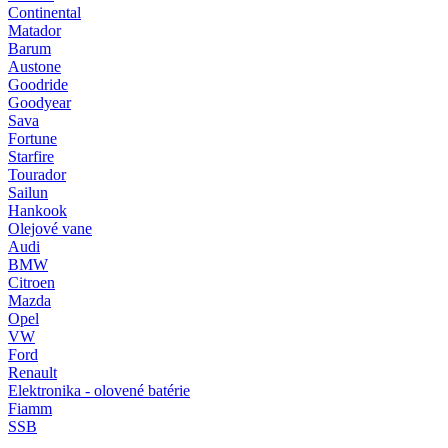
Continental
Matador
Barum
Austone
Goodride
Goodyear
Sava
Fortune
Starfire
Tourador
Sailun
Hankook
Olejové vane
Audi
BMW
Citroen
Mazda
Opel
VW
Ford
Renault
Elektronika - olovené batérie
Fiamm
SSB