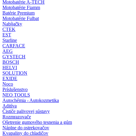
Motobatérie A-TECH
Motobatérie Fiamm
Batérie Premium
Motobatérie Fulbat
Nabíjačky
CTEK
EST
Starline
CARFACE
AEG
GYSTECH
BOSCH
HELVI
SOLUTION
EXIDE
Noco
Príslušenstvo
NEO TOOLS
Autochémia - Autokozmetika
Aditíva
Čističe palivovej sústavy
Rozmrazovače
Ošetrenie gumového tesnenia a gúm
Náplne do ostrekovačov
Kvapaliny do chladičov