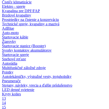
Čističe klimatizácie
Elektro - spreje
Kvapalina pre DPF/FAP
Brzdové kvapaliny
Prostriedky na čistenie a konzerváciu
Technické spreje, kvapaliny a mazivá
AdBlue
Auto-moto
Štartovacie káble
Žiarovky
Štartovacie stanice (Booster)
Svorky kontaktov akumulátorov
Štartovacie spreje
Snehové reťaze
Autorádia
Multifunkčné záložné zdroje
Poistky
Autolekárničky, výstražné vesty, trojuholníky
Pneumerače
Stojany, návleky, vrecia a ďalšie príslušenstvo
LED denné svietenie
Kryty kolies
13
14
15