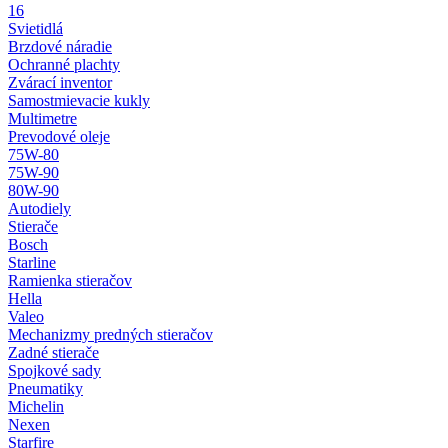
16
Svietidlá
Brzdové náradie
Ochranné plachty
Zvárací inventor
Samostmievacie kukly
Multimetre
Prevodové oleje
75W-80
75W-90
80W-90
Autodiely
Stierače
Bosch
Starline
Ramienka stieračov
Hella
Valeo
Mechanizmy predných stieračov
Zadné stierače
Spojkové sady
Pneumatiky
Michelin
Nexen
Starfire