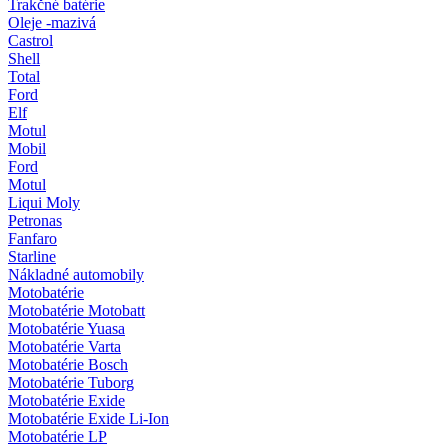
Trakčné batérie
Oleje -mazivá
Castrol
Shell
Total
Ford
Elf
Motul
Mobil
Ford
Motul
Liqui Moly
Petronas
Fanfaro
Starline
Nákladné automobily
Motobatérie
Motobatérie Motobatt
Motobatérie Yuasa
Motobatérie Varta
Motobatérie Bosch
Motobatérie Tuborg
Motobatérie Exide
Motobatérie Exide Li-Ion
Motobatérie LP