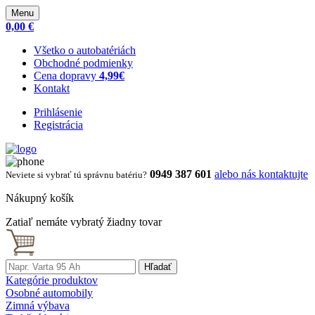
Menu
0,00 €
Všetko o autobatériách
Obchodné podmienky
Cena dopravy
4,99€
Kontakt
Prihlásenie
Registrácia
0949 387 601
alebo nás kontaktujte
Neviete si vybrať tú správnu batériu?
Nákupný košík
Zatiaľ nemáte vybratý žiadny tovar
Hľadať
Kategórie produktov
Osobné automobily
Zimná výbava