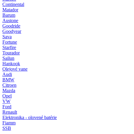
Continental
Matador
Barum
Austone
Goodride
Goodyear
Sava
Fortune
Starfire
Tourador
Sailun
Hankook
Olejové vane
Audi
BMW
Citroen
Mazda
Opel
VW
Ford
Renault
Elektronika - olovené batérie
Fiamm
SSB