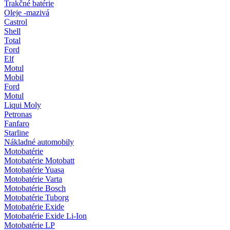
Trakčné batérie
Oleje -mazivá
Castrol
Shell
Total
Ford
Elf
Motul
Mobil
Ford
Motul
Liqui Moly
Petronas
Fanfaro
Starline
Nákladné automobily
Motobatérie
Motobatérie Motobatt
Motobatérie Yuasa
Motobatérie Varta
Motobatérie Bosch
Motobatérie Tuborg
Motobatérie Exide
Motobatérie Exide Li-Ion
Motobatérie LP