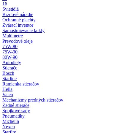
16
Svietidlá
Brzdové náradie
Ochranné plachty
Zvárací inventor
Samostmievacie kukly
Multimetre
Prevodové oleje
75W-80
75W-90
80W-90
Autodiely
Stierače
Bosch
Starline
Ramienka stieračov
Hella
Valeo
Mechanizmy predných stieračov
Zadné stierače
Spojkové sady
Pneumatiky
Michelin
Nexen
Starfire