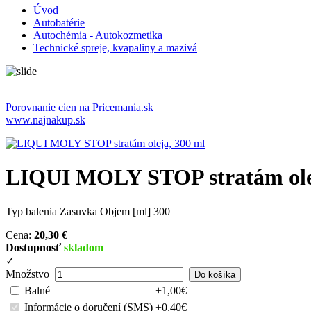
Úvod
Autobatérie
Autochémia - Autokozmetika
Technické spreje, kvapaliny a mazivá
Porovnanie cien na Pricemania.sk
www.najnakup.sk
LIQUI MOLY STOP stratám ole
Typ balenia Zasuvka Objem [ml] 300
Cena:
20,30 €
Dostupnosť
skladom
✓
Množstvo
Balné
+1,00€
Informácie o doručení (SMS)
+0,40€