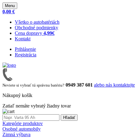
Menu
0,00 €
Všetko o autobatériách
Obchodné podmienky
Cena dopravy
4,99€
Kontakt
Prihlásenie
Registrácia
0949 387 601
alebo nás kontaktujte
Neviete si vybrať tú správnu batériu?
Nákupný košík
Zatiaľ nemáte vybratý žiadny tovar
Hľadať
Kategórie produktov
Osobné automobily
Zimná výbava