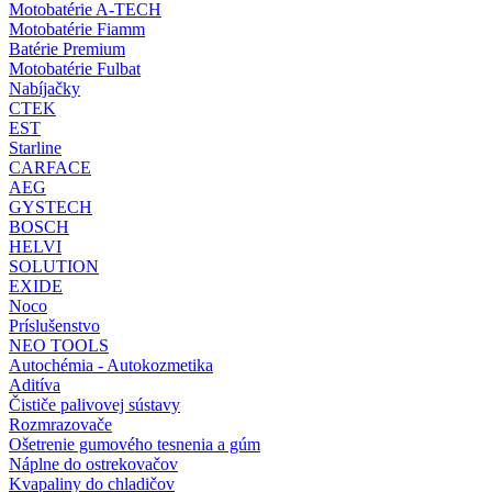
Motobatérie A-TECH
Motobatérie Fiamm
Batérie Premium
Motobatérie Fulbat
Nabíjačky
CTEK
EST
Starline
CARFACE
AEG
GYSTECH
BOSCH
HELVI
SOLUTION
EXIDE
Noco
Príslušenstvo
NEO TOOLS
Autochémia - Autokozmetika
Aditíva
Čističe palivovej sústavy
Rozmrazovače
Ošetrenie gumového tesnenia a gúm
Náplne do ostrekovačov
Kvapaliny do chladičov