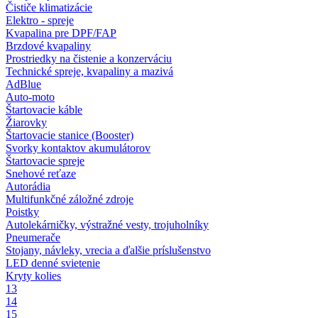
Čističe klimatizácie
Elektro - spreje
Kvapalina pre DPF/FAP
Brzdové kvapaliny
Prostriedky na čistenie a konzerváciu
Technické spreje, kvapaliny a mazivá
AdBlue
Auto-moto
Štartovacie káble
Žiarovky
Štartovacie stanice (Booster)
Svorky kontaktov akumulátorov
Štartovacie spreje
Snehové reťaze
Autorádia
Multifunkčné záložné zdroje
Poistky
Autolekárničky, výstražné vesty, trojuholníky
Pneumerače
Stojany, návleky, vrecia a ďalšie príslušenstvo
LED denné svietenie
Kryty kolies
13
14
15