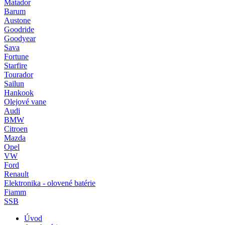
Matador
Barum
Austone
Goodride
Goodyear
Sava
Fortune
Starfire
Tourador
Sailun
Hankook
Olejové vane
Audi
BMW
Citroen
Mazda
Opel
VW
Ford
Renault
Elektronika - olovené batérie
Fiamm
SSB
Úvod