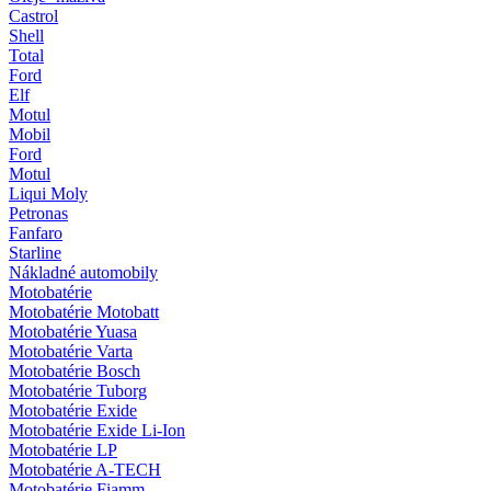
Castrol
Shell
Total
Ford
Elf
Motul
Mobil
Ford
Motul
Liqui Moly
Petronas
Fanfaro
Starline
Nákladné automobily
Motobatérie
Motobatérie Motobatt
Motobatérie Yuasa
Motobatérie Varta
Motobatérie Bosch
Motobatérie Tuborg
Motobatérie Exide
Motobatérie Exide Li-Ion
Motobatérie LP
Motobatérie A-TECH
Motobatérie Fiamm