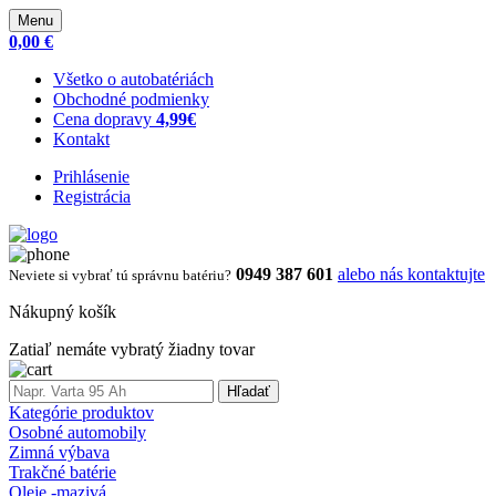
Menu
0,00 €
Všetko o autobatériách
Obchodné podmienky
Cena dopravy
4,99€
Kontakt
Prihlásenie
Registrácia
0949 387 601
alebo nás kontaktujte
Neviete si vybrať tú správnu batériu?
Nákupný košík
Zatiaľ nemáte vybratý žiadny tovar
Hľadať
Kategórie produktov
Osobné automobily
Zimná výbava
Trakčné batérie
Oleje -mazivá