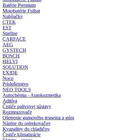
Batérie Premium
Motobatérie Fulbat
Nabíjačky
CTEK
EST
Starline
CARFACE
AEG
GYSTECH
BOSCH
HELVI
SOLUTION
EXIDE
Noco
Príslušenstvo
NEO TOOLS
Autochémia - Autokozmetika
Aditíva
Čističe palivovej sústavy
Rozmrazovače
Ošetrenie gumového tesnenia a gúm
Náplne do ostrekovačov
Kvapaliny do chladičov
Čističe klimatizácie