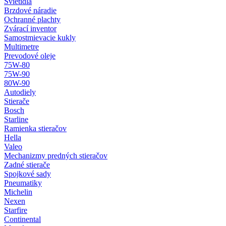
Svietidlá
Brzdové náradie
Ochranné plachty
Zvárací inventor
Samostmievacie kukly
Multimetre
Prevodové oleje
75W-80
75W-90
80W-90
Autodiely
Stierače
Bosch
Starline
Ramienka stieračov
Hella
Valeo
Mechanizmy predných stieračov
Zadné stierače
Spojkové sady
Pneumatiky
Michelin
Nexen
Starfire
Continental