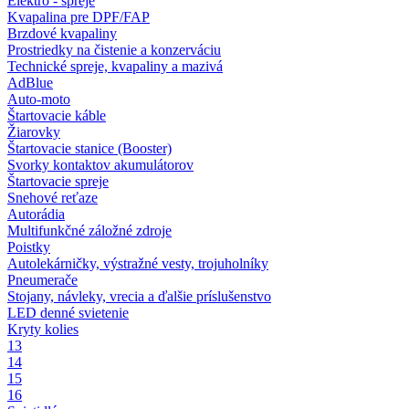
Elektro - spreje
Kvapalina pre DPF/FAP
Brzdové kvapaliny
Prostriedky na čistenie a konzerváciu
Technické spreje, kvapaliny a mazivá
AdBlue
Auto-moto
Štartovacie káble
Žiarovky
Štartovacie stanice (Booster)
Svorky kontaktov akumulátorov
Štartovacie spreje
Snehové reťaze
Autorádia
Multifunkčné záložné zdroje
Poistky
Autolekárničky, výstražné vesty, trojuholníky
Pneumerače
Stojany, návleky, vrecia a ďalšie príslušenstvo
LED denné svietenie
Kryty kolies
13
14
15
16