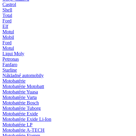
Castrol
Shell
Total
Ford
Elf
Motul
Mobil
Ford
Motul
Liqui Moly
Petronas
Fanfaro
Starline
Nákladné automobily
Motobatérie
Motobatérie Motobatt
Motobatérie Yuasa
Motobatérie Varta
Motobatérie Bosch
Motobatérie Tuborg
Motobatérie Exide
Motobatérie Exide Li-Ion
Motobatérie LP
Motobatérie A-TECH
Motobatérie Fiamm