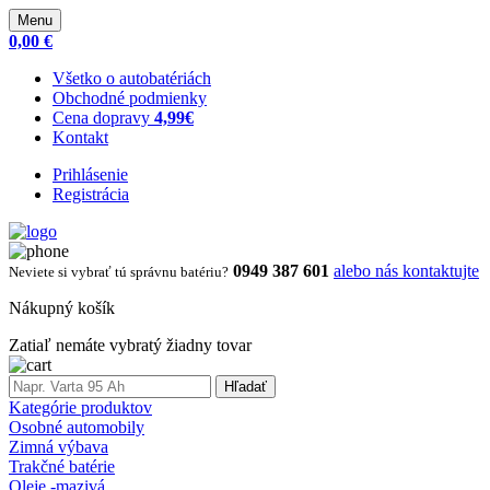
Menu
0,00 €
Všetko o autobatériách
Obchodné podmienky
Cena dopravy
4,99€
Kontakt
Prihlásenie
Registrácia
0949 387 601
alebo nás kontaktujte
Neviete si vybrať tú správnu batériu?
Nákupný košík
Zatiaľ nemáte vybratý žiadny tovar
Hľadať
Kategórie produktov
Osobné automobily
Zimná výbava
Trakčné batérie
Oleje -mazivá