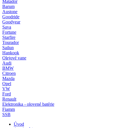
Matador
Barum
Austone
Goodride
Goodyear
Sava
Fortune
Starfire
Tourador
Sailun
Hankook
Olejové vane
Audi
BMW
Citroen
Mazda
Opel
VW
Ford
Renault
Elektronika - olovené batérie
Fiamm
SSB
Úvod