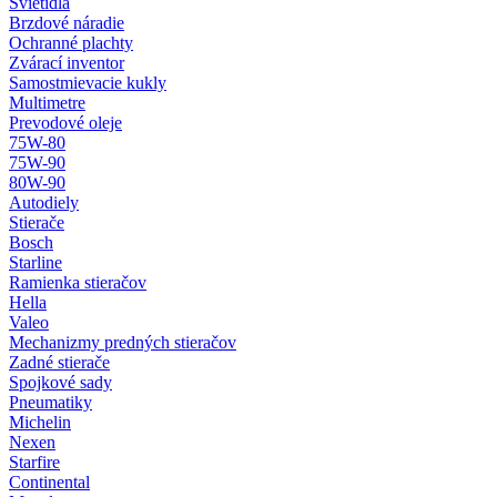
Svietidlá
Brzdové náradie
Ochranné plachty
Zvárací inventor
Samostmievacie kukly
Multimetre
Prevodové oleje
75W-80
75W-90
80W-90
Autodiely
Stierače
Bosch
Starline
Ramienka stieračov
Hella
Valeo
Mechanizmy predných stieračov
Zadné stierače
Spojkové sady
Pneumatiky
Michelin
Nexen
Starfire
Continental