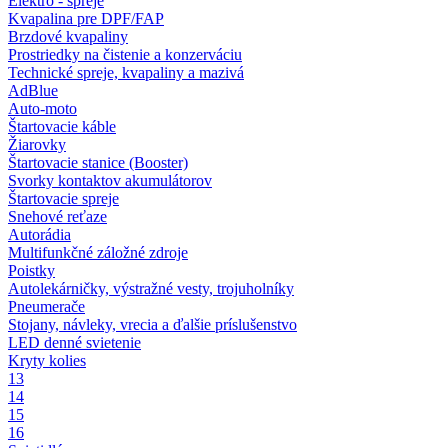
Elektro - spreje
Kvapalina pre DPF/FAP
Brzdové kvapaliny
Prostriedky na čistenie a konzerváciu
Technické spreje, kvapaliny a mazivá
AdBlue
Auto-moto
Štartovacie káble
Žiarovky
Štartovacie stanice (Booster)
Svorky kontaktov akumulátorov
Štartovacie spreje
Snehové reťaze
Autorádia
Multifunkčné záložné zdroje
Poistky
Autolekárničky, výstražné vesty, trojuholníky
Pneumerače
Stojany, návleky, vrecia a ďalšie príslušenstvo
LED denné svietenie
Kryty kolies
13
14
15
16