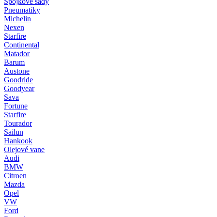
Spojkové sady
Pneumatiky
Michelin
Nexen
Starfire
Continental
Matador
Barum
Austone
Goodride
Goodyear
Sava
Fortune
Starfire
Tourador
Sailun
Hankook
Olejové vane
Audi
BMW
Citroen
Mazda
Opel
VW
Ford