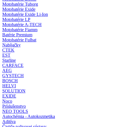
Motobatérie Tuborg
Motobatérie Exide
Motobatérie Exide Li-Ion
Motobatérie LP
Motobatérie A-TECH
Motobatérie Fiamm
Batérie Premium
Motobatérie Fulbat
Nabíjačky
CTEK
EST
Starline
CARFACE
AEG
GYSTECH
BOSCH
HELVI
SOLUTION
EXIDE
Noco
Príslušenstvo
NEO TOOLS
Autochémia - Autokozmetika
Aditíva
Čističe palivovej sústavy