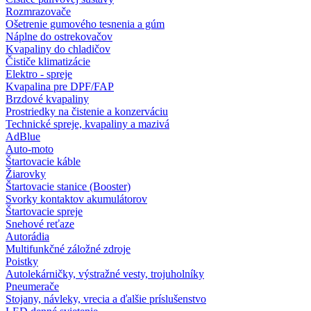
Rozmrazovače
Ošetrenie gumového tesnenia a gúm
Náplne do ostrekovačov
Kvapaliny do chladičov
Čističe klimatizácie
Elektro - spreje
Kvapalina pre DPF/FAP
Brzdové kvapaliny
Prostriedky na čistenie a konzerváciu
Technické spreje, kvapaliny a mazivá
AdBlue
Auto-moto
Štartovacie káble
Žiarovky
Štartovacie stanice (Booster)
Svorky kontaktov akumulátorov
Štartovacie spreje
Snehové reťaze
Autorádia
Multifunkčné záložné zdroje
Poistky
Autolekárničky, výstražné vesty, trojuholníky
Pneumerače
Stojany, návleky, vrecia a ďalšie príslušenstvo