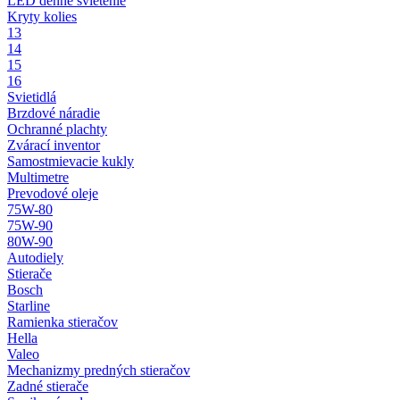
LED denné svietenie
Kryty kolies
13
14
15
16
Svietidlá
Brzdové náradie
Ochranné plachty
Zvárací inventor
Samostmievacie kukly
Multimetre
Prevodové oleje
75W-80
75W-90
80W-90
Autodiely
Stierače
Bosch
Starline
Ramienka stieračov
Hella
Valeo
Mechanizmy predných stieračov
Zadné stierače