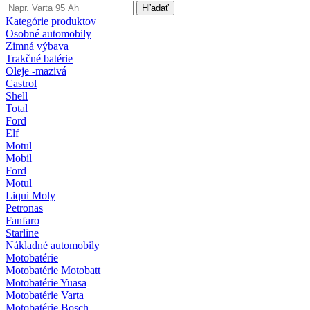
Hľadať
Kategórie produktov
Osobné automobily
Zimná výbava
Trakčné batérie
Oleje -mazivá
Castrol
Shell
Total
Ford
Elf
Motul
Mobil
Ford
Motul
Liqui Moly
Petronas
Fanfaro
Starline
Nákladné automobily
Motobatérie
Motobatérie Motobatt
Motobatérie Yuasa
Motobatérie Varta
Motobatérie Bosch