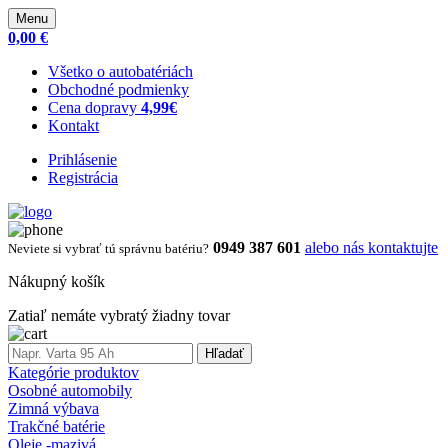
Menu
0,00 €
Všetko o autobatériách
Obchodné podmienky
Cena dopravy
4,99€
Kontakt
Prihlásenie
Registrácia
0949 387 601
alebo nás kontaktujte
Neviete si vybrať tú správnu batériu?
Nákupný košík
Zatiaľ nemáte vybratý žiadny tovar
Hľadať
Kategórie produktov
Osobné automobily
Zimná výbava
Trakčné batérie
Oleje -mazivá