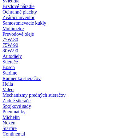
Svietidlá
Brzdové náradie
Ochranné plachty
Zvárací inventor
Samostmievacie kukly
Multimetre
Prevodové oleje
75W-80
75W-90
80W-90
Autodiely
Stierače
Bosch
Starline
Ramienka stieračov
Hella
Valeo
Mechanizmy predných stieračov
Zadné stierače
Spojkové sady
Pneumatiky
Michelin
Nexen
Starfire
Continental