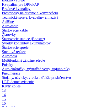
Elektro - spreje
Kvapalina pre DPF/FAP
Brzdové kvapaliny
Prostriedky na čistenie a konzerváciu
Technické spreje, kvapaliny a mazivá
AdBlue
Auto-moto
Štartovacie káble
Žiarovky
Štartovacie stanice (Booster)
Svorky kontaktov akumulátorov
Štartovacie spreje
Snehové reťaze
Autorádia
Multifunkčné záložné zdroje
Poistky
Autolekárničky, výstražné vesty, trojuholníky
Pneumerače
Stojany, návleky, vrecia a ďalšie príslušenstvo
LED denné svietenie
Kryty kolies
13
14
15
16