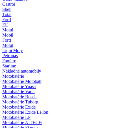
Castrol
Shell
Total
Ford
Elf
Motul
Mobil
Ford
Motul
Liqui Moly
Petronas
Fanfaro
Starline
Nákladné automobily
Motobatérie
Motobatérie Motobatt
Motobatérie Yuasa
Motobatérie Varta
Motobatérie Bosch
Motobatérie Tuborg
Motobatérie Exide
Motobatérie Exide Li-Ion
Motobatérie LP
Motobatérie A-TECH
Motobatérie Fiamm