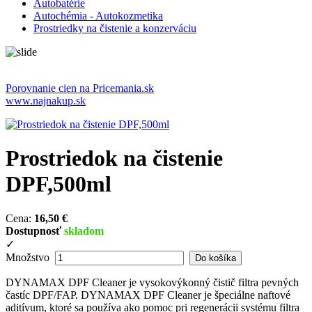
Autobatérie
Autochémia - Autokozmetika
Prostriedky na čistenie a konzerváciu
Porovnanie cien na Pricemania.sk
www.najnakup.sk
Prostriedok na čistenie
DPF,500ml
Cena:
16,50 €
Dostupnosť
skladom
✓
Množstvo
DYNAMAX DPF Cleaner je vysokovýkonný čistič filtra pevných
častíc DPF/FAP. DYNAMAX DPF Cleaner je špeciálne naftové
aditívum, ktoré sa používa ako pomoc pri regenerácii systému filtra