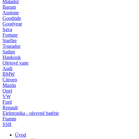
Matador
Barum
Austone
Goodride
Goodyear
Sava
Fortune
Starfire
Tourador
Sailun
Hankook
Olejové vane
Audi
BMW
Citroen
Mazda
Opel
VW
Ford
Renault
Elektronika - olovené batérie
Fiamm
SSB
Úvod