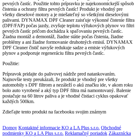
pevných častíc. Použitie tohto prípravku je najekonomickejší spôsob
čistenia a ochrany filtra pevných častíc! Produkt je vhodný pre
všetky dieselové motory a je miešateľný so všetkými dieselovými
palivami. DYNAMAX DPF Cleaner zaisťuje výkonné čistenie filtra
(DPF/FAP) počas jazdy, zvyšuje teplotu výfukových plynov vo filtri
pevných častíc pričom dochádza k spaľovaniu pevných častíc.
Žiadna montáž a demontáž, žiadne státie počas čistenia, žiadne
problémy a ani žiadne formovanie druhotných emisií. DYNAMAX
DPF Cleaner čistič navyše redukuje sadze a emisie výfukových
plynov a podporuje regeneráciu filtra pevných častíc.
Použitie:
Prípravok pridajte do palivovej nádrže pred natankovaním.
Najnovšie testy preukázali, že produkt je vhodný pre všetky
automobily s DPF filtrom a nezáleží o akú značku ide, v akom roku
bolo auto vyrobené a aký typ DPF filtra má namontovaný. Balenie
postačuje na 60 litrov paliva a je vhodné čistiaci cyklus opakovať
každých 500km.
Zdieľajte tento produkt na facebooku svojim známym
Domov
Kontaktné informacie KO a LA Plus s.r.o.
Obchodné
podmienky KO a LA Plus s.r.o.
Reklamačný poriadok
Zákaznícka