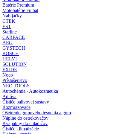
Batérie Premium
Motobatérie Fulbat
Nabíjačky
CTEK
EST
Starline
CARFACE
AEG
GYSTECH
BOSCH
HELVI
SOLUTION
EXIDE
Noco
Príslušenstvo
NEO TOOLS
Autochémia - Autokozmetika
Aditíva
Čističe palivovej sústavy
Rozmrazovače
Ošetrenie gumového tesnenia a gúm
Náplne do ostrekovačov
Kvapaliny do chladičov
Čističe klimatizácie