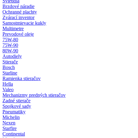
Svietidlá
Brzdové náradie
Ochranné plachty
Zvárací inventor
Samostmievacie kukly
Multimetre
Prevodové oleje
75W-80
75W-90
80W-90
Autodiely
Stierače
Bosch
Starline
Ramienka stieračov
Hella
Valeo
Mechanizmy predných stieračov
Zadné stierače
Spojkové sady
Pneumatiky
Michelin
Nexen
Starfire
Continental