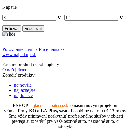
Napätie
V
|
V
Porovnanie cien na Pricemania.sk
www.najnakup.sk
Zadaný produkt nebol nájdený
O našej firme
Zoradiť produkty:
najnovšie
najlacnejšie
najdrahšie
ESHOP
najlacnejsiabateria.sk
je našim novým projektom
vrámci firmy
KO a LA Plus, s.r.o..
Pôsobíme na trhu už 13 rokov.
Sme vždy pripravení poskytnúť profesionálne služby v oblasti
predaja autobatérií pre Vaše osobné auto, nákladné auto, či
motocykel.