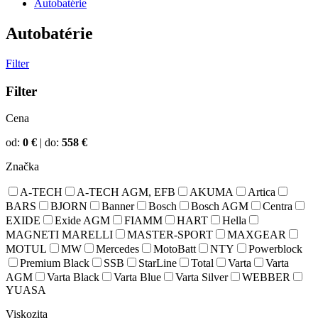
Autobatérie
Autobatérie
Filter
Filter
Cena
od:
0
€
|
do:
558
€
Značka
A-TECH
A-TECH AGM, EFB
AKUMA
Artica
BARS
BJORN
Banner
Bosch
Bosch AGM
Centra
EXIDE
Exide AGM
FIAMM
HART
Hella
MAGNETI MARELLI
MASTER-SPORT
MAXGEAR
MOTUL
MW
Mercedes
MotoBatt
NTY
Powerblock
Premium Black
SSB
StarLine
Total
Varta
Varta
AGM
Varta Black
Varta Blue
Varta Silver
WEBBER
YUASA
Viskozita