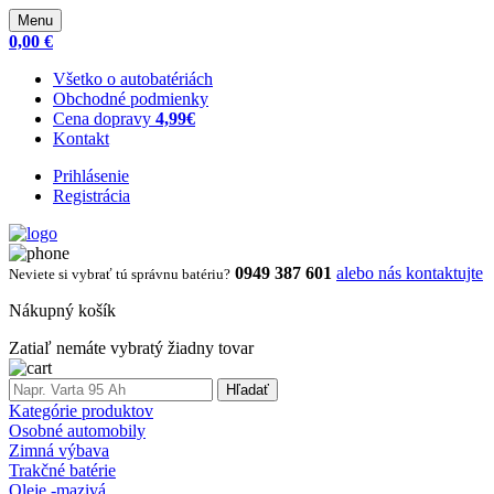
Menu
0,00 €
Všetko o autobatériách
Obchodné podmienky
Cena dopravy
4,99€
Kontakt
Prihlásenie
Registrácia
0949 387 601
alebo nás kontaktujte
Neviete si vybrať tú správnu batériu?
Nákupný košík
Zatiaľ nemáte vybratý žiadny tovar
Hľadať
Kategórie produktov
Osobné automobily
Zimná výbava
Trakčné batérie
Oleje -mazivá