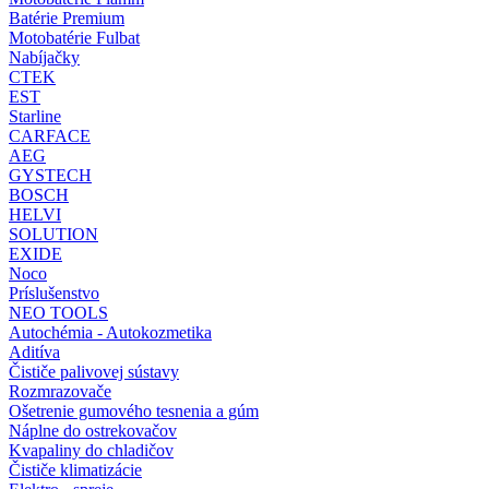
Batérie Premium
Motobatérie Fulbat
Nabíjačky
CTEK
EST
Starline
CARFACE
AEG
GYSTECH
BOSCH
HELVI
SOLUTION
EXIDE
Noco
Príslušenstvo
NEO TOOLS
Autochémia - Autokozmetika
Aditíva
Čističe palivovej sústavy
Rozmrazovače
Ošetrenie gumového tesnenia a gúm
Náplne do ostrekovačov
Kvapaliny do chladičov
Čističe klimatizácie