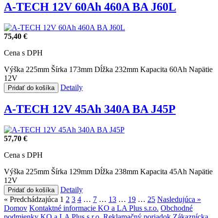
A-TECH 12V 60Ah 460A BA J60L
75,40 €
Cena s DPH
Výška 225mm
Šírka 173mm
Dĺžka 232mm
Kapacita 60Ah
Napätie
12V
Detaily
Pridať do košíka
A-TECH 12V 45Ah 340A BA J45P
57,70 €
Cena s DPH
Výška 225mm
Šírka 129mm
Dĺžka 238mm
Kapacita 45Ah
Napätie
12V
Detaily
Pridať do košíka
« Predchádzajúca
1
2
3
4
…
7
…
13
…
19
…
25
Nasledujúca »
Domov
Kontaktné informacie KO a LA Plus s.r.o.
Obchodné
podmienky KO a LA Plus s.r.o.
Reklamačný poriadok
Zákaznícka