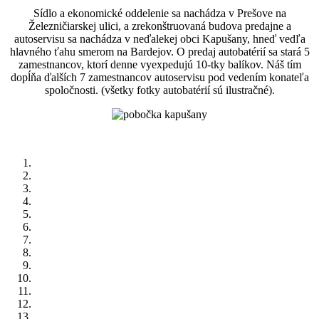
Sídlo a ekonomické oddelenie sa nachádza v Prešove na
Železničiarskej ulici, a zrekonštruovaná budova predajne a
autoservisu sa nachádza v neďalekej obci Kapušany, hneď vedľa
hlavného ťahu smerom na Bardejov. O predaj autobatérií sa stará 5
zamestnancov, ktorí denne vyexpedujú 10-tky balíkov. Náš tím
dopĺňa ďalších 7 zamestnancov autoservisu pod vedením konateľa
spoločnosti. (všetky fotky autobatérií sú ilustračné).