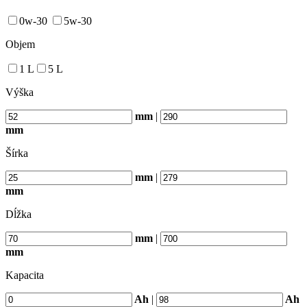
0w-30
5w-30
Objem
1 L
5 L
Výška
mm
|
mm
Šírka
mm
|
mm
Dĺžka
mm
|
mm
Kapacita
Ah
|
Ah