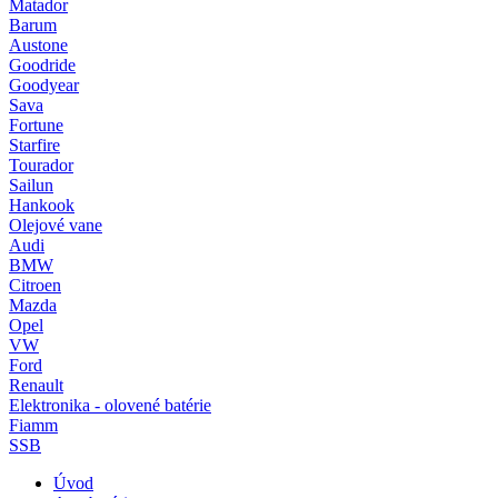
Matador
Barum
Austone
Goodride
Goodyear
Sava
Fortune
Starfire
Tourador
Sailun
Hankook
Olejové vane
Audi
BMW
Citroen
Mazda
Opel
VW
Ford
Renault
Elektronika - olovené batérie
Fiamm
SSB
Úvod