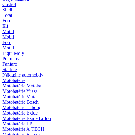
Castrol
Shell
Total
Ford
Elf
Motul
Mobil
Ford
Motul
Liqui Moly
Petronas
Fanfaro
Starline
Nákladné automobily
Motobatérie
Motobatérie Motobatt
Motobatérie Yuasa
Motobatérie Varta
Motobatérie Bosch
Motobatérie Tuborg
Motobatérie Exide
Motobatérie Exide Li-Ion
Motobatérie LP
Motobatérie A-TECH
Motobatérie Fiamm