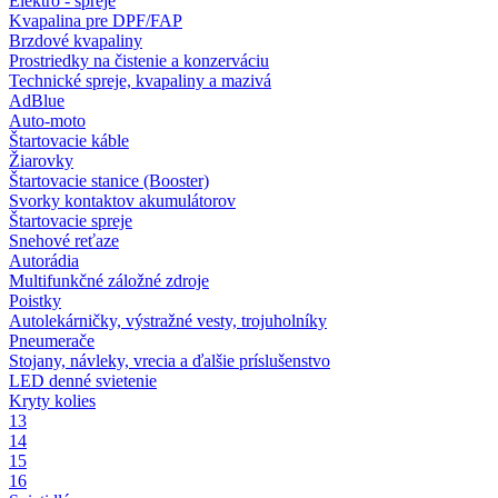
Elektro - spreje
Kvapalina pre DPF/FAP
Brzdové kvapaliny
Prostriedky na čistenie a konzerváciu
Technické spreje, kvapaliny a mazivá
AdBlue
Auto-moto
Štartovacie káble
Žiarovky
Štartovacie stanice (Booster)
Svorky kontaktov akumulátorov
Štartovacie spreje
Snehové reťaze
Autorádia
Multifunkčné záložné zdroje
Poistky
Autolekárničky, výstražné vesty, trojuholníky
Pneumerače
Stojany, návleky, vrecia a ďalšie príslušenstvo
LED denné svietenie
Kryty kolies
13
14
15
16