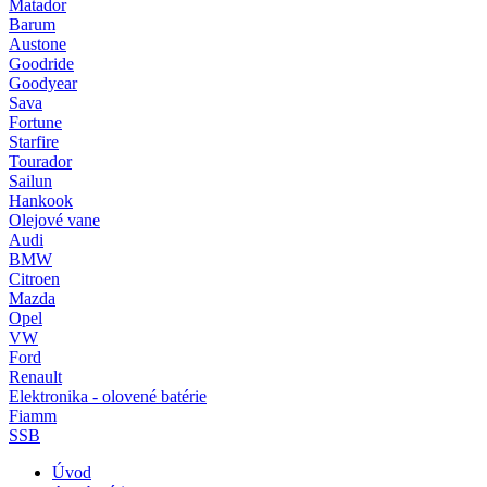
Matador
Barum
Austone
Goodride
Goodyear
Sava
Fortune
Starfire
Tourador
Sailun
Hankook
Olejové vane
Audi
BMW
Citroen
Mazda
Opel
VW
Ford
Renault
Elektronika - olovené batérie
Fiamm
SSB
Úvod