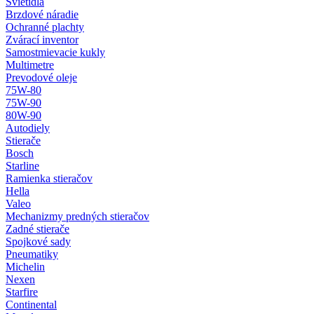
Svietidlá
Brzdové náradie
Ochranné plachty
Zvárací inventor
Samostmievacie kukly
Multimetre
Prevodové oleje
75W-80
75W-90
80W-90
Autodiely
Stierače
Bosch
Starline
Ramienka stieračov
Hella
Valeo
Mechanizmy predných stieračov
Zadné stierače
Spojkové sady
Pneumatiky
Michelin
Nexen
Starfire
Continental