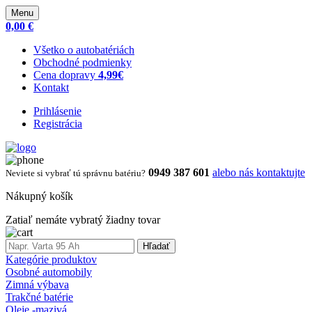
Menu
0,00 €
Všetko o autobatériách
Obchodné podmienky
Cena dopravy
4,99€
Kontakt
Prihlásenie
Registrácia
0949 387 601
alebo nás kontaktujte
Neviete si vybrať tú správnu batériu?
Nákupný košík
Zatiaľ nemáte vybratý žiadny tovar
Hľadať
Kategórie produktov
Osobné automobily
Zimná výbava
Trakčné batérie
Oleje -mazivá