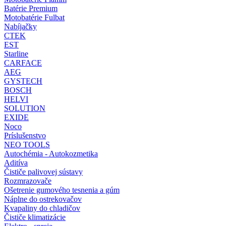
Batérie Premium
Motobatérie Fulbat
Nabíjačky
CTEK
EST
Starline
CARFACE
AEG
GYSTECH
BOSCH
HELVI
SOLUTION
EXIDE
Noco
Príslušenstvo
NEO TOOLS
Autochémia - Autokozmetika
Aditíva
Čističe palivovej sústavy
Rozmrazovače
Ošetrenie gumového tesnenia a gúm
Náplne do ostrekovačov
Kvapaliny do chladičov
Čističe klimatizácie