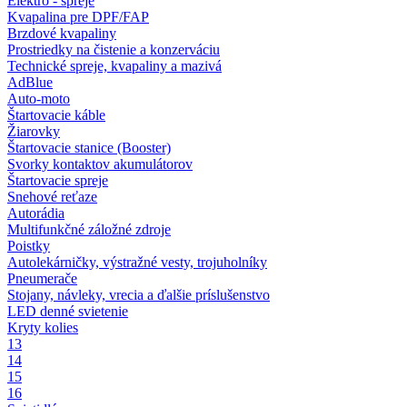
Elektro - spreje
Kvapalina pre DPF/FAP
Brzdové kvapaliny
Prostriedky na čistenie a konzerváciu
Technické spreje, kvapaliny a mazivá
AdBlue
Auto-moto
Štartovacie káble
Žiarovky
Štartovacie stanice (Booster)
Svorky kontaktov akumulátorov
Štartovacie spreje
Snehové reťaze
Autorádia
Multifunkčné záložné zdroje
Poistky
Autolekárničky, výstražné vesty, trojuholníky
Pneumerače
Stojany, návleky, vrecia a ďalšie príslušenstvo
LED denné svietenie
Kryty kolies
13
14
15
16