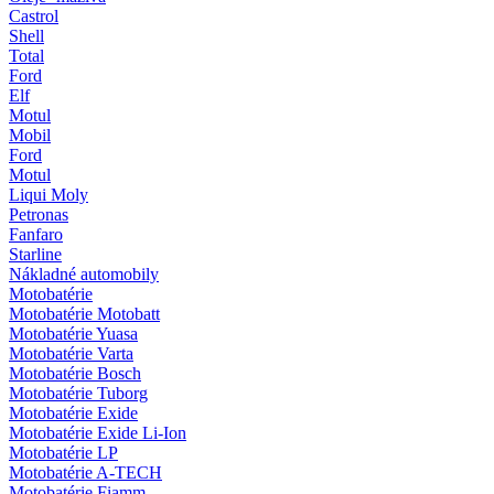
Castrol
Shell
Total
Ford
Elf
Motul
Mobil
Ford
Motul
Liqui Moly
Petronas
Fanfaro
Starline
Nákladné automobily
Motobatérie
Motobatérie Motobatt
Motobatérie Yuasa
Motobatérie Varta
Motobatérie Bosch
Motobatérie Tuborg
Motobatérie Exide
Motobatérie Exide Li-Ion
Motobatérie LP
Motobatérie A-TECH
Motobatérie Fiamm