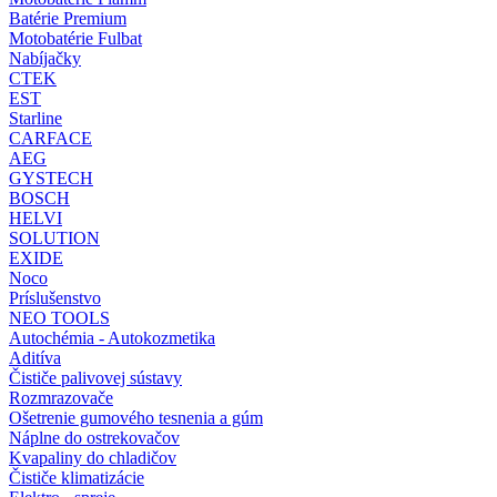
Batérie Premium
Motobatérie Fulbat
Nabíjačky
CTEK
EST
Starline
CARFACE
AEG
GYSTECH
BOSCH
HELVI
SOLUTION
EXIDE
Noco
Príslušenstvo
NEO TOOLS
Autochémia - Autokozmetika
Aditíva
Čističe palivovej sústavy
Rozmrazovače
Ošetrenie gumového tesnenia a gúm
Náplne do ostrekovačov
Kvapaliny do chladičov
Čističe klimatizácie