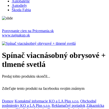
Autobatérie
Autodiely
Škoda Fabia
Porovnanie cien na Pricemania.sk
www.najnakup.sk
Spínač viacnásobný obrysové +
tlmené svetlá
Predaj tohto produktu skončil...
Zdieľajte tento produkt na facebooku svojim známym
Domov
Kontaktné informacie KO a LA Plus s.r.o.
Obchodné
podmienky KO a LA Plus s.r.o.
Reklamačný poriadok
Zákaznícka