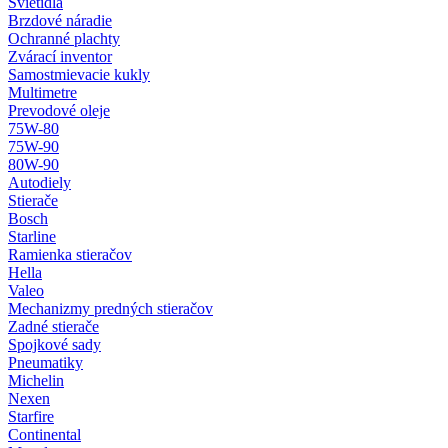
Svietidlá
Brzdové náradie
Ochranné plachty
Zvárací inventor
Samostmievacie kukly
Multimetre
Prevodové oleje
75W-80
75W-90
80W-90
Autodiely
Stierače
Bosch
Starline
Ramienka stieračov
Hella
Valeo
Mechanizmy predných stieračov
Zadné stierače
Spojkové sady
Pneumatiky
Michelin
Nexen
Starfire
Continental