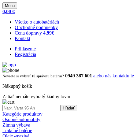
Menu
0,00 €
Všetko o autobatériách
Obchodné podmienky
Cena dopravy
4,99€
Kontakt
Prihlásenie
Registrácia
0949 387 601
alebo nás kontaktujte
Neviete si vybrať tú správnu batériu?
Nákupný košík
Zatiaľ nemáte vybratý žiadny tovar
Hľadať
Kategórie produktov
Osobné automobily
Zimná výbava
Trakčné batérie
Oleje -mazivá