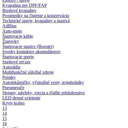
Elektro - spreje
Kvapalina pre DPF/FAP
Brzdové kvapaliny
Prostriedky na čistenie a konzerváciu
Technické spreje, kvapaliny a mazivá
AdBlue
Auto-moto
Štartovacie káble
Žiarovky
Štartovacie stanice (Booster)
Svorky kontaktov akumulátorov
Štartovacie spreje
Snehové reťaze
Autorádia
Multifunkčné záložné zdroje
Poistky
Autolekárničky, výstražné vesty, trojuholníky
Pneumerače
Stojany, návleky, vrecia a ďalšie príslušenstvo
LED denné svietenie
Kryty kolies
13
14
15
16