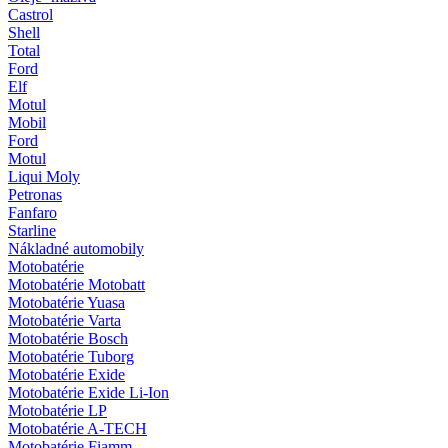
Castrol
Shell
Total
Ford
Elf
Motul
Mobil
Ford
Motul
Liqui Moly
Petronas
Fanfaro
Starline
Nákladné automobily
Motobatérie
Motobatérie Motobatt
Motobatérie Yuasa
Motobatérie Varta
Motobatérie Bosch
Motobatérie Tuborg
Motobatérie Exide
Motobatérie Exide Li-Ion
Motobatérie LP
Motobatérie A-TECH
Motobatérie Fiamm