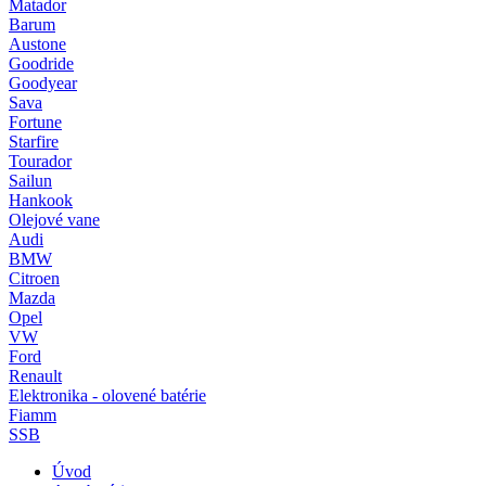
Matador
Barum
Austone
Goodride
Goodyear
Sava
Fortune
Starfire
Tourador
Sailun
Hankook
Olejové vane
Audi
BMW
Citroen
Mazda
Opel
VW
Ford
Renault
Elektronika - olovené batérie
Fiamm
SSB
Úvod