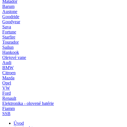
Matador
Barum
Austone
Goodride
Goodyear
Sava
Fortune
Starfire
Tourador
Sailun
Hankook
Olejové vane
Audi
BMW
Citroen
Mazda
Opel
VW
Ford
Renault
Elektronika - olovené batérie
Fiamm
SSB
Úvod