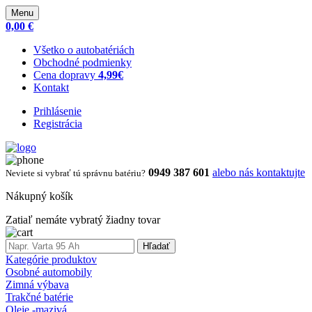
Menu
0,00 €
Všetko o autobatériách
Obchodné podmienky
Cena dopravy
4,99€
Kontakt
Prihlásenie
Registrácia
0949 387 601
alebo nás kontaktujte
Neviete si vybrať tú správnu batériu?
Nákupný košík
Zatiaľ nemáte vybratý žiadny tovar
Hľadať
Kategórie produktov
Osobné automobily
Zimná výbava
Trakčné batérie
Oleje -mazivá