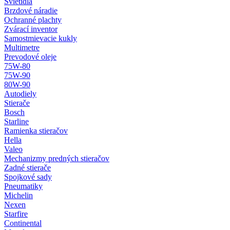
Svietidlá
Brzdové náradie
Ochranné plachty
Zvárací inventor
Samostmievacie kukly
Multimetre
Prevodové oleje
75W-80
75W-90
80W-90
Autodiely
Stierače
Bosch
Starline
Ramienka stieračov
Hella
Valeo
Mechanizmy predných stieračov
Zadné stierače
Spojkové sady
Pneumatiky
Michelin
Nexen
Starfire
Continental