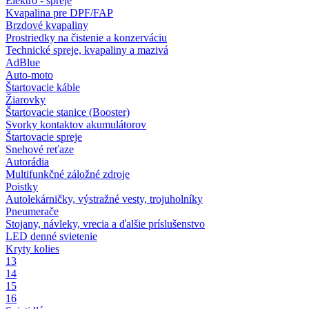
Elektro - spreje
Kvapalina pre DPF/FAP
Brzdové kvapaliny
Prostriedky na čistenie a konzerváciu
Technické spreje, kvapaliny a mazivá
AdBlue
Auto-moto
Štartovacie káble
Žiarovky
Štartovacie stanice (Booster)
Svorky kontaktov akumulátorov
Štartovacie spreje
Snehové reťaze
Autorádia
Multifunkčné záložné zdroje
Poistky
Autolekárničky, výstražné vesty, trojuholníky
Pneumerače
Stojany, návleky, vrecia a ďalšie príslušenstvo
LED denné svietenie
Kryty kolies
13
14
15
16