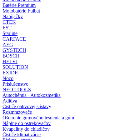
Batérie Premium
Motobatérie Fulbat
Nabíjačky
CTEK
EST
Starline
CARFACE
AEG
GYSTECH
BOSCH
HELVI
SOLUTION
EXIDE
Noco
Príslušenstvo
NEO TOOLS
Autochémia - Autokozmetika
Aditíva
Čističe palivovej sústavy
Rozmrazovače
Ošetrenie gumového tesnenia a gúm
Náplne do ostrekovačov
Kvapaliny do chladičov
Čističe klimatizácie