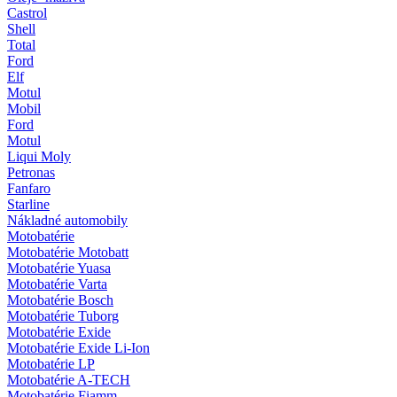
Castrol
Shell
Total
Ford
Elf
Motul
Mobil
Ford
Motul
Liqui Moly
Petronas
Fanfaro
Starline
Nákladné automobily
Motobatérie
Motobatérie Motobatt
Motobatérie Yuasa
Motobatérie Varta
Motobatérie Bosch
Motobatérie Tuborg
Motobatérie Exide
Motobatérie Exide Li-Ion
Motobatérie LP
Motobatérie A-TECH
Motobatérie Fiamm