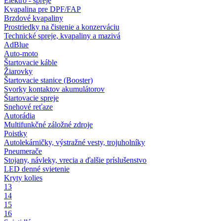
Elektro - spreje
Kvapalina pre DPF/FAP
Brzdové kvapaliny
Prostriedky na čistenie a konzerváciu
Technické spreje, kvapaliny a mazivá
AdBlue
Auto-moto
Štartovacie káble
Žiarovky
Štartovacie stanice (Booster)
Svorky kontaktov akumulátorov
Štartovacie spreje
Snehové reťaze
Autorádia
Multifunkčné záložné zdroje
Poistky
Autolekárničky, výstražné vesty, trojuholníky
Pneumerače
Stojany, návleky, vrecia a ďalšie príslušenstvo
LED denné svietenie
Kryty kolies
13
14
15
16