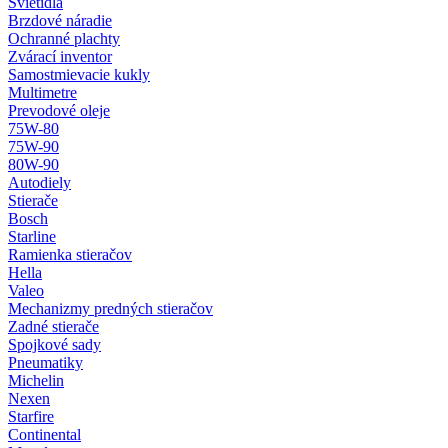
Svietidlá
Brzdové náradie
Ochranné plachty
Zvárací inventor
Samostmievacie kukly
Multimetre
Prevodové oleje
75W-80
75W-90
80W-90
Autodiely
Stierače
Bosch
Starline
Ramienka stieračov
Hella
Valeo
Mechanizmy predných stieračov
Zadné stierače
Spojkové sady
Pneumatiky
Michelin
Nexen
Starfire
Continental