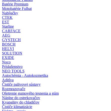
Batérie Premium
Motobatérie Fulbat
Nabíjačky
CTEK
EST
Starline
CARFACE
AEG
GYSTECH
BOSCH
HELVI
SOLUTION
EXIDE
Noco
Príslušenstvo
NEO TOOLS
Autochémia - Autokozmetika
Aditíva
Čističe palivovej sústavy
Rozmrazovače
Ošetrenie gumového tesnenia a gúm
Náplne do ostrekovačov
Kvapaliny do chladičov
Čističe klimatizácie