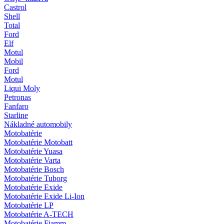
Castrol
Shell
Total
Ford
Elf
Motul
Mobil
Ford
Motul
Liqui Moly
Petronas
Fanfaro
Starline
Nákladné automobily
Motobatérie
Motobatérie Motobatt
Motobatérie Yuasa
Motobatérie Varta
Motobatérie Bosch
Motobatérie Tuborg
Motobatérie Exide
Motobatérie Exide Li-Ion
Motobatérie LP
Motobatérie A-TECH
Motobatérie Fiamm