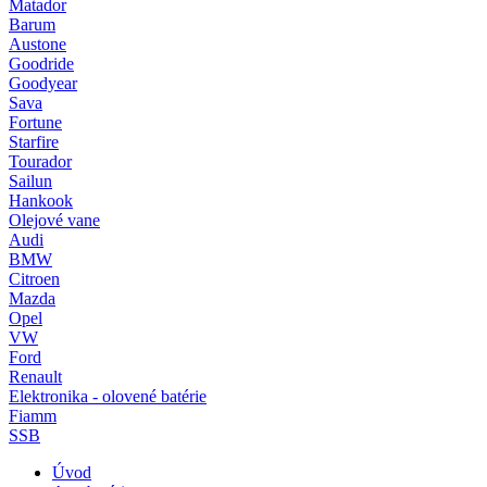
Matador
Barum
Austone
Goodride
Goodyear
Sava
Fortune
Starfire
Tourador
Sailun
Hankook
Olejové vane
Audi
BMW
Citroen
Mazda
Opel
VW
Ford
Renault
Elektronika - olovené batérie
Fiamm
SSB
Úvod