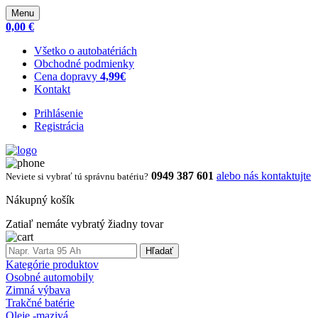
Menu
0,00 €
Všetko o autobatériách
Obchodné podmienky
Cena dopravy
4,99€
Kontakt
Prihlásenie
Registrácia
0949 387 601
alebo nás kontaktujte
Neviete si vybrať tú správnu batériu?
Nákupný košík
Zatiaľ nemáte vybratý žiadny tovar
Hľadať
Kategórie produktov
Osobné automobily
Zimná výbava
Trakčné batérie
Oleje -mazivá