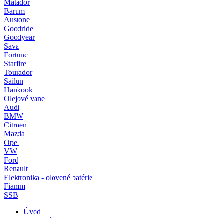
Matador
Barum
Austone
Goodride
Goodyear
Sava
Fortune
Starfire
Tourador
Sailun
Hankook
Olejové vane
Audi
BMW
Citroen
Mazda
Opel
VW
Ford
Renault
Elektronika - olovené batérie
Fiamm
SSB
Úvod