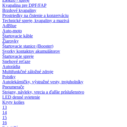
Elektro - spreje
Kvapalina pre DPF/FAP
Brzdové kvapaliny
Prostriedky na čistenie a konzerváciu
Technické spreje, kvapaliny a mazivá
AdBlue
Auto-moto
Štartovacie káble
Žiarovky
Štartovacie stanice (Booster)
Svorky kontaktov akumulátorov
Štartovacie spreje
Snehové reťaze
Autorádia
Multifunkčné záložné zdroje
Poistky
Autolekárničky, výstražné vesty, trojuholníky
Pneumerače
Stojany, návleky, vrecia a ďalšie príslušenstvo
LED denné svietenie
Kryty kolies
13
14
15
16