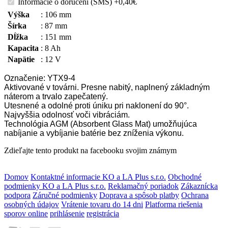
Informácie o doručení (SMS)
+0,40€
Výška
:
106 mm
Šírka
:
87 mm
Dĺžka
:
151 mm
Kapacita
:
8 Ah
Napätie
:
12 V
Označenie: YTX9-4
Aktivované v továrni. Presne nabitý, naplnený základným
náterom a trvalo zapečatený.
Utesnené a odolné proti úniku pri naklonení do 90°.
Najvyššia odolnosť voči vibráciám.
Technológia AGM (Absorbent Glass Mat) umožňujúca
nabíjanie a vybíjanie batérie bez zníženia výkonu.
Zdieľajte tento produkt na facebooku svojim známym
Domov
Kontaktné informacie KO a LA Plus s.r.o.
Obchodné
podmienky KO a LA Plus s.r.o.
Reklamačný poriadok
Zákaznícka
podpora
Záručné podmienky
Doprava a spôsob platby
Ochrana
osobných údajov
Vrátenie tovaru do 14 dni
Platforma riešenia
sporov online
prihlásenie
registrácia