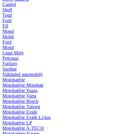
Castrol
Shell
Total
Ford
Elf
Motul
Mobil
Ford
Motul
Liqui Moly
Petronas
Fanfaro
Starline
Nákladné automobily
Motobatérie
Motobatérie Motobatt
Motobatérie Yuasa
Motobatérie Varta
Motobatérie Bosch
Motobatérie Tuborg
Motobatérie Exide
Motobatérie Exide Li-Ion
Motobatérie LP
Motobatérie A-TECH
Motobatérie Fiamm