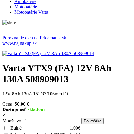
Autobatérie
Motobatérie
Motobatérie Varta
Porovnanie cien na Pricemania.sk
www.najnakup.sk
Varta YTX9 (FA) 12V 8Ah
130A 508909013
12V 8Ah 130A 151/87/106mm Ľ+
Cena:
50,00 €
Dostupnosť
skladom
✓
Množstvo
Balné
+1,00€