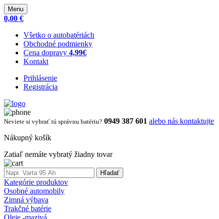
Menu
0,00 €
Všetko o autobatériách
Obchodné podmienky
Cena dopravy
4,99€
Kontakt
Prihlásenie
Registrácia
0949 387 601
alebo nás kontaktujte
Neviete si vybrať tú správnu batériu?
Nákupný košík
Zatiaľ nemáte vybratý žiadny tovar
Hľadať
Kategórie produktov
Osobné automobily
Zimná výbava
Trakčné batérie
Oleje -mazivá