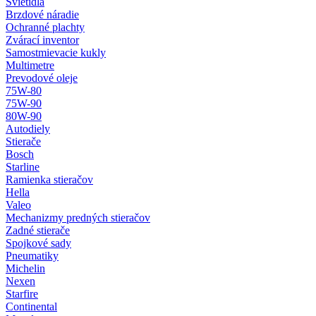
Svietidlá
Brzdové náradie
Ochranné plachty
Zvárací inventor
Samostmievacie kukly
Multimetre
Prevodové oleje
75W-80
75W-90
80W-90
Autodiely
Stierače
Bosch
Starline
Ramienka stieračov
Hella
Valeo
Mechanizmy predných stieračov
Zadné stierače
Spojkové sady
Pneumatiky
Michelin
Nexen
Starfire
Continental