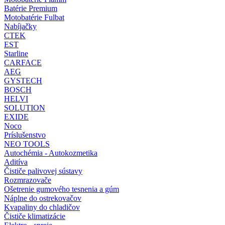
Batérie Premium
Motobatérie Fulbat
Nabíjačky
CTEK
EST
Starline
CARFACE
AEG
GYSTECH
BOSCH
HELVI
SOLUTION
EXIDE
Noco
Príslušenstvo
NEO TOOLS
Autochémia - Autokozmetika
Aditíva
Čističe palivovej sústavy
Rozmrazovače
Ošetrenie gumového tesnenia a gúm
Náplne do ostrekovačov
Kvapaliny do chladičov
Čističe klimatizácie