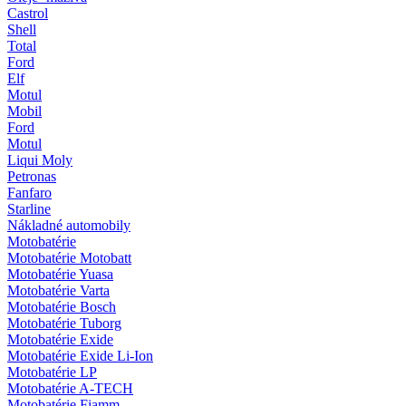
Castrol
Shell
Total
Ford
Elf
Motul
Mobil
Ford
Motul
Liqui Moly
Petronas
Fanfaro
Starline
Nákladné automobily
Motobatérie
Motobatérie Motobatt
Motobatérie Yuasa
Motobatérie Varta
Motobatérie Bosch
Motobatérie Tuborg
Motobatérie Exide
Motobatérie Exide Li-Ion
Motobatérie LP
Motobatérie A-TECH
Motobatérie Fiamm