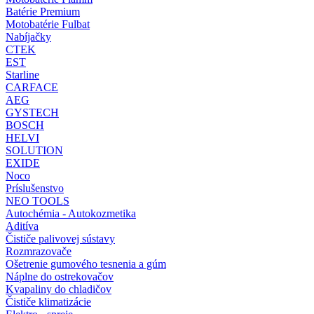
Batérie Premium
Motobatérie Fulbat
Nabíjačky
CTEK
EST
Starline
CARFACE
AEG
GYSTECH
BOSCH
HELVI
SOLUTION
EXIDE
Noco
Príslušenstvo
NEO TOOLS
Autochémia - Autokozmetika
Aditíva
Čističe palivovej sústavy
Rozmrazovače
Ošetrenie gumového tesnenia a gúm
Náplne do ostrekovačov
Kvapaliny do chladičov
Čističe klimatizácie