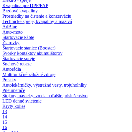
Elektro - spreje
Kvapalina pre DPF/FAP
Brzdové kvapaliny
Prostriedky na čistenie a konzerváciu
Technické spreje, kvapaliny a mazivá
AdBlue
Auto-moto
Štartovacie káble
Žiarovky
Štartovacie stanice (Booster)
Svorky kontaktov akumulátorov
Štartovacie spreje
Snehové reťaze
Autorádia
Multifunkčné záložné zdroje
Poistky
Autolekárničky, výstražné vesty, trojuholníky
Pneumerače
Stojany, návleky, vrecia a ďalšie príslušenstvo
LED denné svietenie
Kryty kolies
13
14
15
16