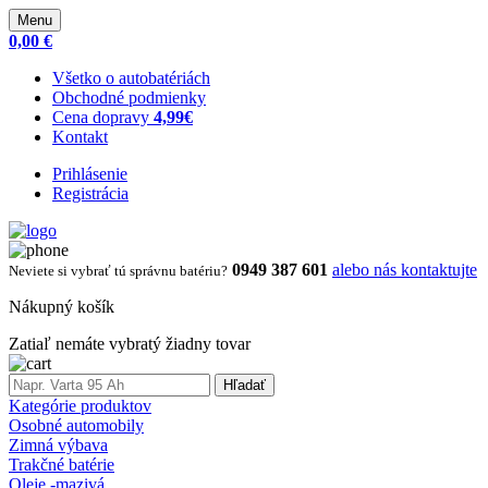
Menu
0,00 €
Všetko o autobatériách
Obchodné podmienky
Cena dopravy
4,99€
Kontakt
Prihlásenie
Registrácia
0949 387 601
alebo nás kontaktujte
Neviete si vybrať tú správnu batériu?
Nákupný košík
Zatiaľ nemáte vybratý žiadny tovar
Hľadať
Kategórie produktov
Osobné automobily
Zimná výbava
Trakčné batérie
Oleje -mazivá