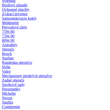
Svietidlá
Brzdové náradie
Ochranné plachty
Zvárací inventor
Samostmievacie kukly
Multimetre
Prevodové oleje
75W-80
75W-90
80W-90
Autodiely
Stierače
Bosch
Starline
Ramienka stieračov
Hella
Valeo
Mechanizmy predných stieračov
Zadné stierače
Spojkové sady
Pneumatiky
Michelin
Nexen
Starfire
Continental