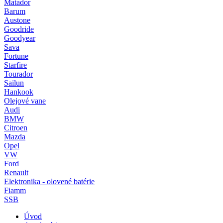
Matador
Barum
Austone
Goodride
Goodyear
Sava
Fortune
Starfire
Tourador
Sailun
Hankook
Olejové vane
Audi
BMW
Citroen
Mazda
Opel
VW
Ford
Renault
Elektronika - olovené batérie
Fiamm
SSB
Úvod