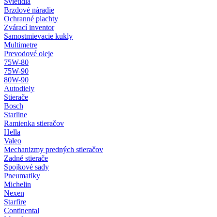
Svietidlá
Brzdové náradie
Ochranné plachty
Zvárací inventor
Samostmievacie kukly
Multimetre
Prevodové oleje
75W-80
75W-90
80W-90
Autodiely
Stierače
Bosch
Starline
Ramienka stieračov
Hella
Valeo
Mechanizmy predných stieračov
Zadné stierače
Spojkové sady
Pneumatiky
Michelin
Nexen
Starfire
Continental