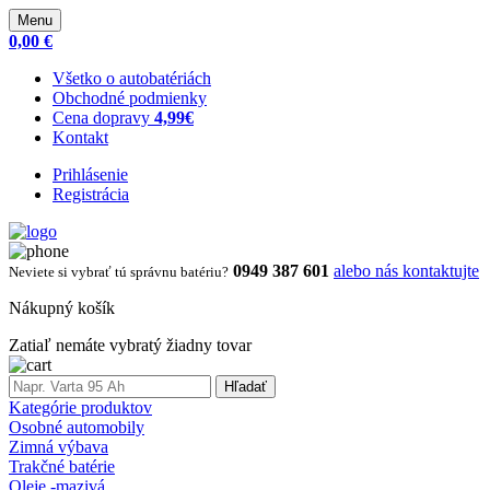
Menu
0,00 €
Všetko o autobatériách
Obchodné podmienky
Cena dopravy
4,99€
Kontakt
Prihlásenie
Registrácia
0949 387 601
alebo nás kontaktujte
Neviete si vybrať tú správnu batériu?
Nákupný košík
Zatiaľ nemáte vybratý žiadny tovar
Hľadať
Kategórie produktov
Osobné automobily
Zimná výbava
Trakčné batérie
Oleje -mazivá