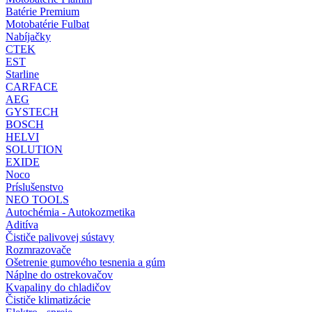
Batérie Premium
Motobatérie Fulbat
Nabíjačky
CTEK
EST
Starline
CARFACE
AEG
GYSTECH
BOSCH
HELVI
SOLUTION
EXIDE
Noco
Príslušenstvo
NEO TOOLS
Autochémia - Autokozmetika
Aditíva
Čističe palivovej sústavy
Rozmrazovače
Ošetrenie gumového tesnenia a gúm
Náplne do ostrekovačov
Kvapaliny do chladičov
Čističe klimatizácie