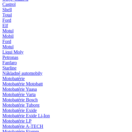
Castrol
Shell
Total
Ford
Elf
Motul
Mobil
Ford
Motul
Liqui Moly
Petronas
Fanfaro
Starline
Nákladné automobily
Motobatérie
Motobatérie Motobatt
Motobatérie Yuasa
Motobatérie Varta
Motobatérie Bosch
Motobatérie Tuborg
Motobatérie Exide
Motobatérie Exide Li-Ion
Motobatérie LP
Motobatérie A-TECH
Motobatérie Fiamm