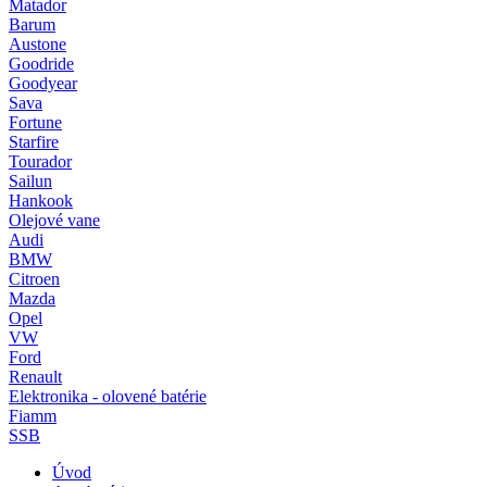
Matador
Barum
Austone
Goodride
Goodyear
Sava
Fortune
Starfire
Tourador
Sailun
Hankook
Olejové vane
Audi
BMW
Citroen
Mazda
Opel
VW
Ford
Renault
Elektronika - olovené batérie
Fiamm
SSB
Úvod