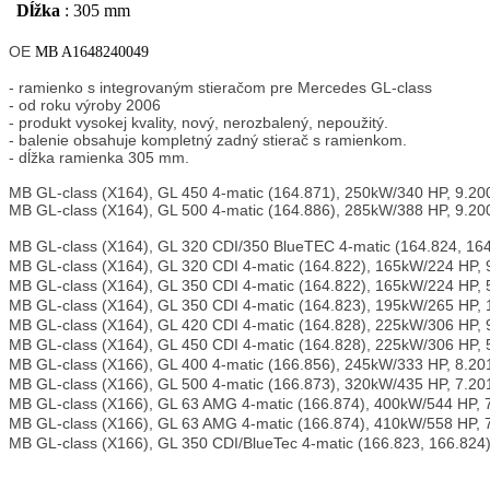
Dĺžka
:
305 mm
OE
MB A1648240049
- ramienko s integrovaným stieračom pre Mercedes GL-class
- od roku výroby 2006
- produkt vysokej kvality, nový, nerozbalený, nepoužitý.
- balenie obsahuje kompletný zadný stierač s ramienkom.
- dĺžka ramienka 305 mm.
MB GL-class (X164), GL 450 4-matic (164.871), 250kW/340 HP, 9.20
MB GL-class (X164), GL 500 4-matic (164.886), 285kW/388 HP, 9.2
MB GL-class (X164), GL 320 CDI/350 BlueTEC 4-matic (164.824, 16
MB GL-class (X164), GL 320 CDI 4-matic (164.822), 165kW/224 HP, 
MB GL-class (X164), GL 350 CDI 4-matic (164.822), 165kW/224 HP, 
MB GL-class (X164), GL 350 CDI 4-matic (164.823), 195kW/265 HP,
MB GL-class (X164), GL 420 CDI 4-matic (164.828), 225kW/306 HP, 
MB GL-class (X164), GL 450 CDI 4-matic (164.828), 225kW/306 HP, 
MB GL-class (X166), GL 400 4-matic (166.856), 245kW/333 HP, 8.2
MB GL-class (X166), GL 500 4-matic (166.873), 320kW/435 HP, 7.2
MB GL-class (X166), GL 63 AMG 4-matic (166.874), 400kW/544 HP, 
MB GL-class (X166), GL 63 AMG 4-matic (166.874), 410kW/558 HP, 
MB GL-class (X166), GL 350 CDI/BlueTec 4-matic (166.823, 166.824