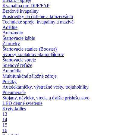
Elektro - spreje
Kvapalina pre DPF/FAP
Brzdové kvapaliny
Prostriedky na čistenie a konzerváciu
Technické spreje, kvapaliny a mazivá
AdBlue
Auto-moto
Štartovacie káble
Žiarovky
Štartovacie stanice (Booster)
Svorky kontaktov akumulátorov
Štartovacie spreje
Snehové reťaze
Autorádia
Multifunkčné záložné zdroje
Poistky
Autolekárničky, výstražné vesty, trojuholníky
Pneumerače
Stojany, návleky, vrecia a ďalšie príslušenstvo
LED denné svietenie
Kryty kolies
13
14
15
16