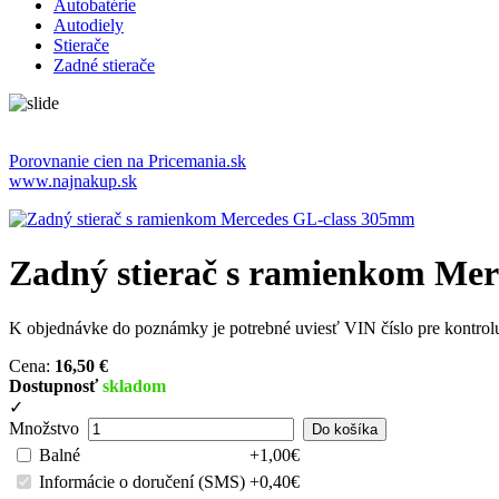
Autobatérie
Autodiely
Stierače
Zadné stierače
Porovnanie cien na Pricemania.sk
www.najnakup.sk
Zadný stierač s ramienkom Me
K objednávke do poznámky je potrebné uviesť VIN číslo pre ko
Cena:
16,50 €
Dostupnosť
skladom
✓
Množstvo
Balné
+1,00€
Informácie o doručení (SMS)
+0,40€