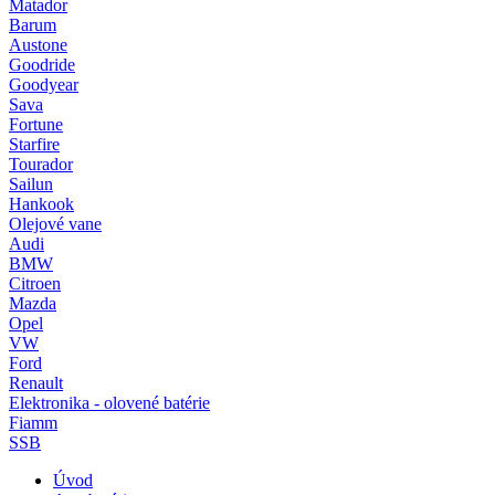
Matador
Barum
Austone
Goodride
Goodyear
Sava
Fortune
Starfire
Tourador
Sailun
Hankook
Olejové vane
Audi
BMW
Citroen
Mazda
Opel
VW
Ford
Renault
Elektronika - olovené batérie
Fiamm
SSB
Úvod