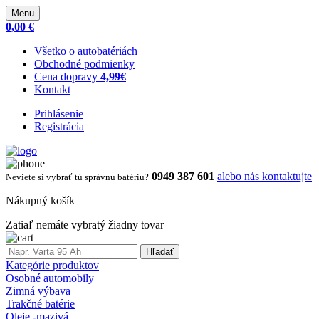
Menu
0,00 €
Všetko o autobatériách
Obchodné podmienky
Cena dopravy
4,99€
Kontakt
Prihlásenie
Registrácia
0949 387 601
alebo nás kontaktujte
Neviete si vybrať tú správnu batériu?
Nákupný košík
Zatiaľ nemáte vybratý žiadny tovar
Hľadať
Kategórie produktov
Osobné automobily
Zimná výbava
Trakčné batérie
Oleje -mazivá