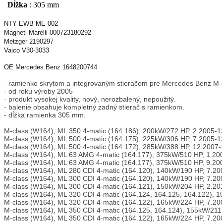
Dĺžka
:
305 mm
NTY EWB-ME-002
Magneti Marelli 000723180292
Metzger 2190297
Vaico V30-3033
OE Mercedes Benz 1648200744
- ramienko skrytom a integrovaným stieračom pre Mercedes Benz M-
- od roku výroby 2005
- produkt vysokej kvality, nový, nerozbalený, nepoužitý.
- balenie obsahuje kompletný zadný stierač s ramienkom.
- dĺžka ramienka 305 mm.
M-class (W164), ML 350 4-matic (164.186), 200kW/272 HP, 2.2005-1
M-class (W164), ML 500 4-matic (164.175), 225kW/306 HP, 7.2005-1
M-class (W164), ML 500 4-matic (164.172), 285kW/388 HP, 12.2007
M-class (W164), ML 63 AMG 4-matic (164.177), 375kW/510 HP, 1.20
M-class (W164), ML 63 AMG 4-matic (164.177), 375kW/510 HP, 9.20
M-class (W164), ML 280 CDI 4-matic (164.120), 140kW/190 HP, 7.2
M-class (W164), ML 300 CDI 4-matic (164.120), 140kW/190 HP, 7.2
M-class (W164), ML 300 CDI 4-matic (164.121), 150kW/204 HP, 2.2
M-class (W164), ML 320 CDI 4-matic (164.124, 164.125, 164.122), 
M-class (W164), ML 320 CDI 4-matic (164.122), 165kW/224 HP, 7.2
M-class (W164), ML 350 CDI 4-matic (164.125, 164.124), 155kW/211
M-class (W164), ML 350 CDI 4-matic (164.122), 165kW/224 HP, 7.2