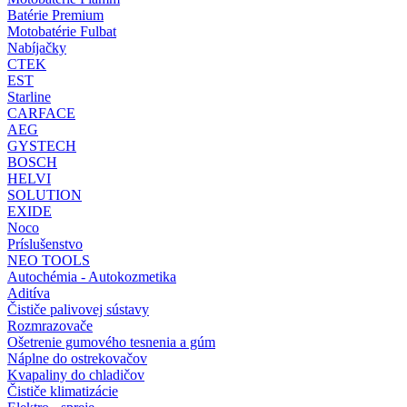
Batérie Premium
Motobatérie Fulbat
Nabíjačky
CTEK
EST
Starline
CARFACE
AEG
GYSTECH
BOSCH
HELVI
SOLUTION
EXIDE
Noco
Príslušenstvo
NEO TOOLS
Autochémia - Autokozmetika
Aditíva
Čističe palivovej sústavy
Rozmrazovače
Ošetrenie gumového tesnenia a gúm
Náplne do ostrekovačov
Kvapaliny do chladičov
Čističe klimatizácie