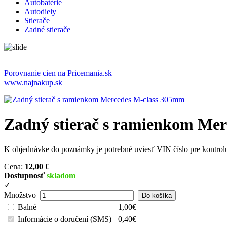
Autobatérie
Autodiely
Stierače
Zadné stierače
Porovnanie cien na Pricemania.sk
www.najnakup.sk
Zadný stierač s ramienkom Me
K objednávke do poznámky je potrebné uviesť VIN číslo pre kontro
Cena:
12,00 €
Dostupnosť
skladom
✓
Množstvo
Balné
+1,00€
Informácie o doručení (SMS)
+0,40€