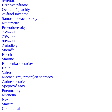
Svietidlá
Brzdové náradie
Ochranné plachty
Zvárací inventor
Samostmievacie kukly
Multimetre
Prevodové oleje
75W-80
75W-90
80W-90
Autodiely
Stierače
Bosch
Starline
Ramienka stieračov
Hella
Valeo
Mechanizmy predných stieračov
Zadné stierače
Spojkové sady
Pneumatiky
Michelin
Nexen
Starfire
Continental