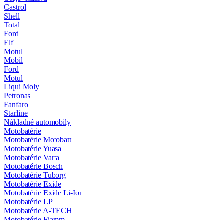
Castrol
Shell
Total
Ford
Elf
Motul
Mobil
Ford
Motul
Liqui Moly
Petronas
Fanfaro
Starline
Nákladné automobily
Motobatérie
Motobatérie Motobatt
Motobatérie Yuasa
Motobatérie Varta
Motobatérie Bosch
Motobatérie Tuborg
Motobatérie Exide
Motobatérie Exide Li-Ion
Motobatérie LP
Motobatérie A-TECH
Motobatérie Fiamm