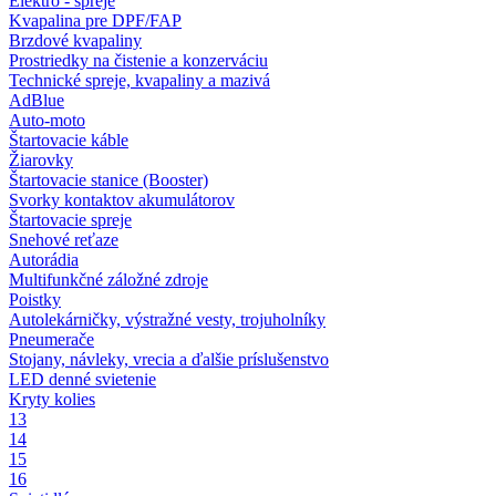
Elektro - spreje
Kvapalina pre DPF/FAP
Brzdové kvapaliny
Prostriedky na čistenie a konzerváciu
Technické spreje, kvapaliny a mazivá
AdBlue
Auto-moto
Štartovacie káble
Žiarovky
Štartovacie stanice (Booster)
Svorky kontaktov akumulátorov
Štartovacie spreje
Snehové reťaze
Autorádia
Multifunkčné záložné zdroje
Poistky
Autolekárničky, výstražné vesty, trojuholníky
Pneumerače
Stojany, návleky, vrecia a ďalšie príslušenstvo
LED denné svietenie
Kryty kolies
13
14
15
16