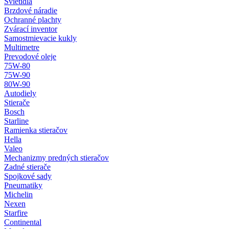
Svietidlá
Brzdové náradie
Ochranné plachty
Zvárací inventor
Samostmievacie kukly
Multimetre
Prevodové oleje
75W-80
75W-90
80W-90
Autodiely
Stierače
Bosch
Starline
Ramienka stieračov
Hella
Valeo
Mechanizmy predných stieračov
Zadné stierače
Spojkové sady
Pneumatiky
Michelin
Nexen
Starfire
Continental