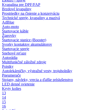
Elektro - spreje
Kvapalina pre DPF/FAP
Brzdové kvapaliny
Prostriedky na čistenie a konzerváciu
Technické spreje, kvapaliny a mazivá
AdBlue
Auto-moto
Štartovacie káble
Žiarovky
Štartovacie stanice (Booster)
Svorky kontaktov akumulátorov
Štartovacie spreje
Snehové reťaze
Autorádia
Multifunkčné záložné zdroje
Poistky
Autolekárničky, výstražné vesty, trojuholníky
Pneumerače
Stojany, návleky, vrecia a ďalšie príslušenstvo
LED denné svietenie
Kryty kolies
13
14
15
16