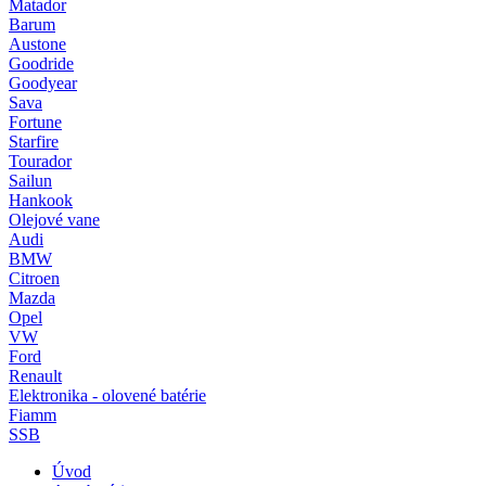
Matador
Barum
Austone
Goodride
Goodyear
Sava
Fortune
Starfire
Tourador
Sailun
Hankook
Olejové vane
Audi
BMW
Citroen
Mazda
Opel
VW
Ford
Renault
Elektronika - olovené batérie
Fiamm
SSB
Úvod