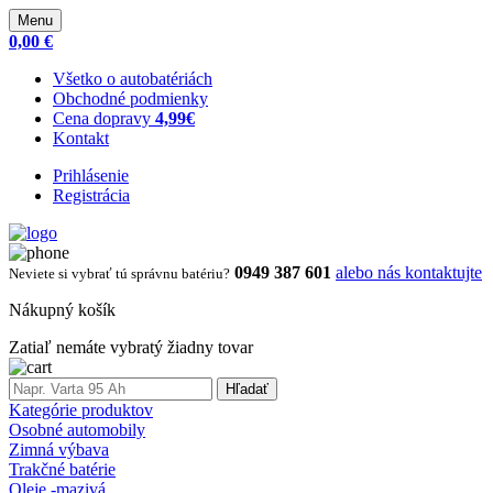
Menu
0,00 €
Všetko o autobatériách
Obchodné podmienky
Cena dopravy
4,99€
Kontakt
Prihlásenie
Registrácia
0949 387 601
alebo nás kontaktujte
Neviete si vybrať tú správnu batériu?
Nákupný košík
Zatiaľ nemáte vybratý žiadny tovar
Hľadať
Kategórie produktov
Osobné automobily
Zimná výbava
Trakčné batérie
Oleje -mazivá