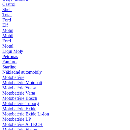
Castrol
Shell
Total
Ford
Elf
Motul
Mobil
Ford
Motul
Liqui Moly
Petronas
Fanfaro
Starline
Nákladné automobily
Motobatérie
Motobatérie Motobatt
Motobatérie Yuasa
Motobatérie Varta
Motobatérie Bosch
Motobatérie Tuborg
Motobatérie Exide
Motobatérie Exide Li-Ion
Motobatérie LP
Motobatérie A-TECH
Motobatérie Fiamm