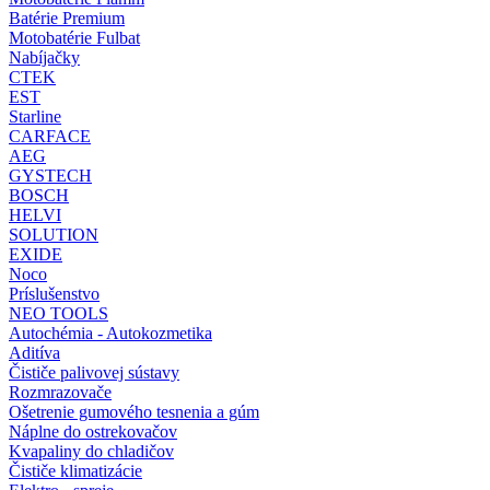
Batérie Premium
Motobatérie Fulbat
Nabíjačky
CTEK
EST
Starline
CARFACE
AEG
GYSTECH
BOSCH
HELVI
SOLUTION
EXIDE
Noco
Príslušenstvo
NEO TOOLS
Autochémia - Autokozmetika
Aditíva
Čističe palivovej sústavy
Rozmrazovače
Ošetrenie gumového tesnenia a gúm
Náplne do ostrekovačov
Kvapaliny do chladičov
Čističe klimatizácie